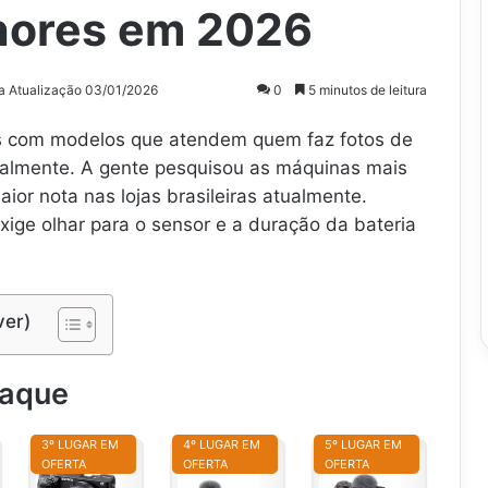
hores em 2026
a Atualização 03/01/2026
0
5 minutos de leitura
as com modelos que atendem quem faz fotos de
onalmente. A gente pesquisou as máquinas mais
or nota nas lojas brasileiras atualmente.
xige olhar para o sensor e a duração da bateria
ver)
taque
3º LUGAR EM
4º LUGAR EM
5º LUGAR EM
OFERTA
OFERTA
OFERTA
S
S
S