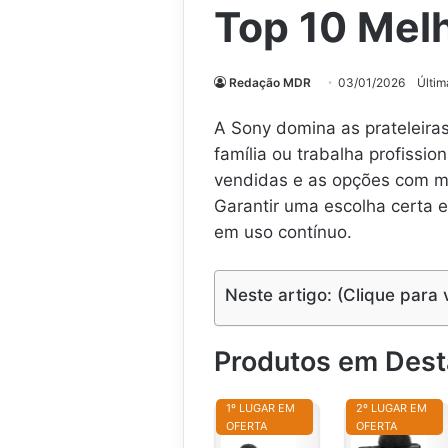
Top 10 Mel
Redação MDR
03/01/2026
Últim
A Sony domina as prateleir
família ou trabalha profissi
vendidas e as opções com mai
Garantir uma escolha certa e
em uso contínuo.
Neste artigo: (Clique para 
Produtos em Des
1º LUGAR EM
2º LUGAR EM
OFERTA
OFERTA
S
S