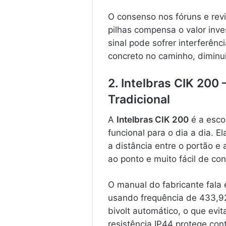
O consenso nos fóruns e re
pilhas compensa o valor inve
sinal pode sofrer interferên
concreto no caminho, dimin
2. Intelbras CIK 200
Tradicional
A
Intelbras CIK 200
é a esco
funcional para o dia a dia.
a distância entre o portão e
ao ponto e muito fácil de con
O manual do fabricante fal
usando frequência de 433,92
bivolt automático, o que ev
resistência IP44 protege cont