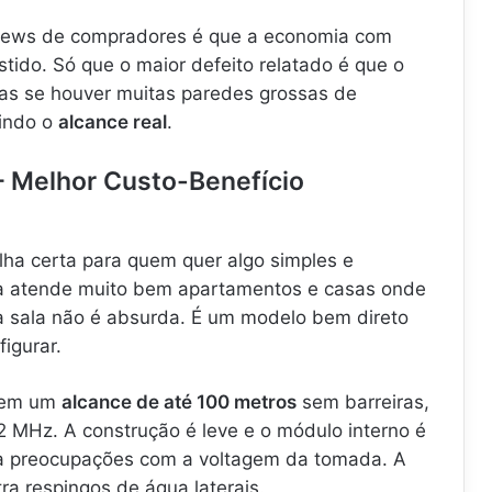
views de compradores é que a economia com
stido. Só que o maior defeito relatado é que o
cias se houver muitas paredes grossas de
uindo o
alcance real
.
 – Melhor Custo-Benefício
lha certa para quem quer algo simples e
 Ela atende muito bem apartamentos e casas onde
 a sala não é absurda. É um modelo bem direto
figurar.
a em um
alcance de até 100 metros
sem barreiras,
 MHz. A construção é leve e o módulo interno é
ita preocupações com a voltagem da tomada. A
ra respingos de água laterais.