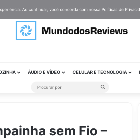
xperiência. Ao continuar, você concorda com nossa Políticas de Privaci
OZINHA
ÁUDIO E VÍDEO
CELULAR E TECNOLOGIA
Procurar
por
painha sem Fio –