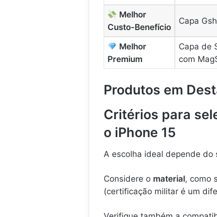
Melhor
Capa Gsh
Custo-Benefício
Melhor
Capa de S
Premium
com Mag
Produtos em Des
Critérios para sel
o iPhone 15
A escolha ideal depende do
Considere o
material
, como s
(certificação militar é um dife
Verifique também a compati