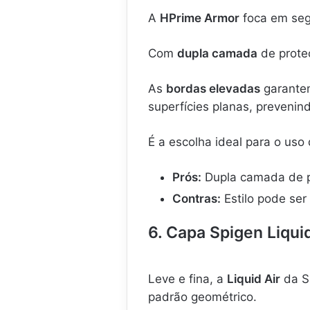
A
HPrime Armor
foca em segu
Com
dupla camada
de proteç
As
bordas elevadas
garantem
superfícies planas, prevenin
É a escolha ideal para o uso
Prós:
Dupla camada de pr
Contras:
Estilo pode ser
6. Capa Spigen Liquid
Leve e fina, a
Liquid Air
da S
padrão geométrico.