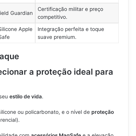
Certificação militar e preço
ield Guardian
competitivo.
ilicone Apple
Integração perfeita e toque
Safe
suave premium.
taque
ecionar a proteção ideal para
 seu
estilo de vida
.
ilicone ou policarbonato, e o nível de
proteção
rencial).
bilidade com
acessórios MagSafe
e a elevação