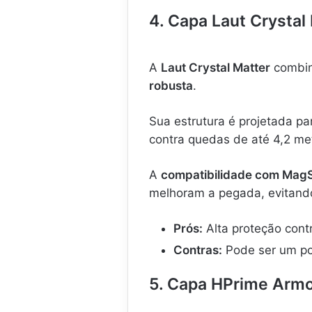
4. Capa Laut Crysta
A
Laut Crystal Matter
combin
robusta
.
Sua estrutura é projetada pa
contra quedas de até 4,2 me
A
compatibilidade com Mag
melhoram a pegada, evitand
Prós:
Alta proteção cont
Contras:
Pode ser um po
5. Capa HPrime Arm