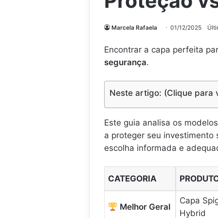
Proteção vs
Marcela Rafaela
01/12/2025
Últ
Encontrar a capa perfeita pa
segurança
.
Neste artigo: (Clique para 
Este guia analisa os modelos
a proteger seu investimento
escolha informada e adequa
CATEGORIA
PRODUT
Capa Spig
Melhor Geral
Hybrid