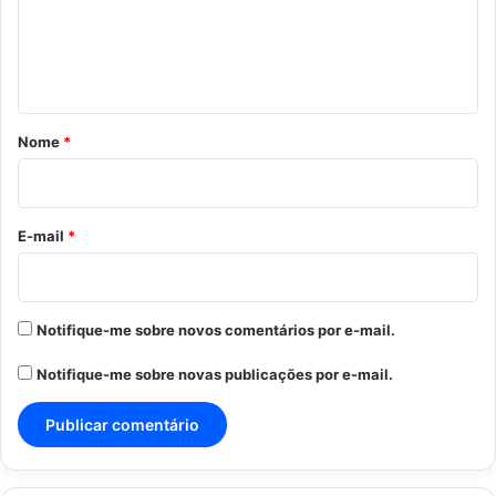
e
n
t
á
r
Nome
*
i
o
*
E-mail
*
Notifique-me sobre novos comentários por e-mail.
Notifique-me sobre novas publicações por e-mail.