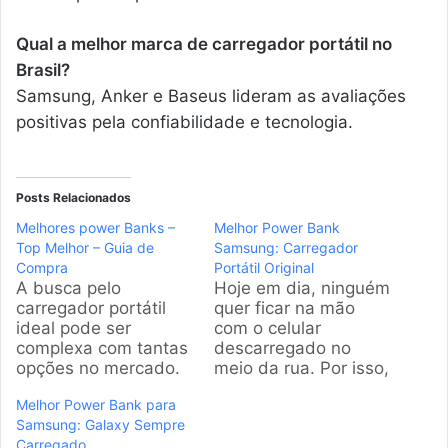
Qual a melhor marca de carregador portátil no
Brasil?
Samsung, Anker e Baseus lideram as avaliações
positivas pela confiabilidade e tecnologia.
Posts Relacionados
Melhores power Banks –
Melhor Power Bank
Top Melhor – Guia de
Samsung: Carregador
Compra
Portátil Original
A busca pelo
Hoje em dia, ninguém
carregador portátil
quer ficar na mão
ideal pode ser
com o celular
complexa com tantas
descarregado no
opções no mercado.
meio da rua. Por isso,
Nossa equipe realizou
escolher o melhor
Melhor Power Bank para
uma análise
power bank Samsung
Samsung: Galaxy Sempre
detalhada para
é a saída ideal para
Carregado