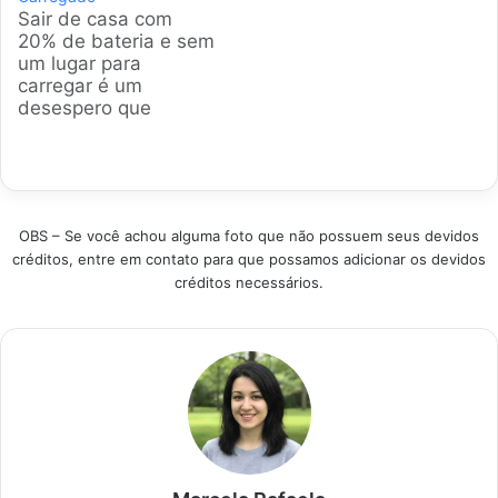
identificar os modelos
quem busca
Sair de casa com
mais eficientes e
segurança e
20% de bateria e sem
confiáveis, garantindo
velocidade. A gente
um lugar para
que você encontre a
analisou os modelos
carregar é um
solução perfeita para
mais vendidos e bem
desespero que
manter seus
avaliados para
ninguém merece. Por
dispositivos sempre
garantir que sua
isso, a gente
ligados. Produtos em
escolha seja…
selecionou os
Destaque Como
carregadores
selecionar o Power
portáteis mais
Bank ideal?…
OBS – Se você achou alguma foto que não possuem seus devidos
confiáveis e rápidos
créditos, entre em contato para que possamos adicionar os devidos
para o seu Samsung.
créditos necessários.
Olhamos o que há de
melhor no mercado
brasileiro para
garantir que seu
celular não…