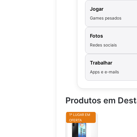
Jogar
Games pesados
Fotos
Redes sociais
Trabalhar
Apps e e-mails
Produtos em Des
1º LUGAR EM
OFERTA
C
e
l