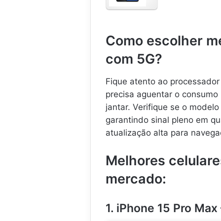
u
l
a
Como escolher me
r
S
com 5G?
a
m
s
Fique atento ao processador
u
precisa aguentar o consumo 
n
jantar. Verifique se o modelo
g
G
garantindo sinal pleno em qua
a
atualização alta para navega
l
a
x
Melhores celular
y
mercado:
A
1
7
5
1. iPhone 15 Pro Max
G