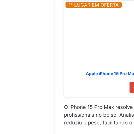
,
1º LUGAR EM OFERTA
2
5
6
G
B
,
8
G
B
,
5
Apple iPhone 15 Pro Ma
0
M
P
.
.
.
O iPhone 15 Pro Max resolve
profissionais no bolso. Anal
reduziu o peso, facilitando o