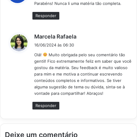
Parabéns! Nunca li uma matéria tão completa.
s
e
Responder
:
d
Marcela Rafaela
i
16/06/2024 às 06:30
s
Olá!
Muito obrigada pelo seu comentário tão
s
gentil! Fico extremamente feliz em saber que você
e
gostou da matéria. Seu feedback é muito valioso
:
para mim e me motiva a continuar escrevendo
conteúdos completos e informativos. Se tiver
alguma sugestão de tema ou dúvida, sinta-se à
vontade para compartilhar! Abraços!
Responder
Deixe um comentário