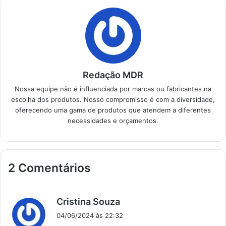
necessidades.
Produtos em
Destaque Como
escolher a melhor
central…
Redação MDR
Nossa equipe não é influenciada por marcas ou fabricantes na
escolha dos produtos. Nosso compromisso é com a diversidade,
oferecendo uma gama de produtos que atendem a diferentes
necessidades e orçamentos.
2 Comentários
d
Cristina Souza
i
04/06/2024 às 22:32
s