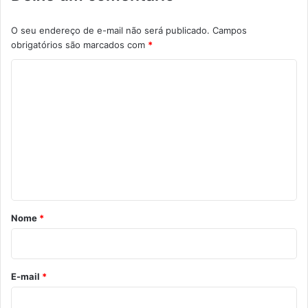
O seu endereço de e-mail não será publicado.
Campos
obrigatórios são marcados com
*
C
o
m
e
n
t
á
r
Nome
*
i
o
*
E-mail
*