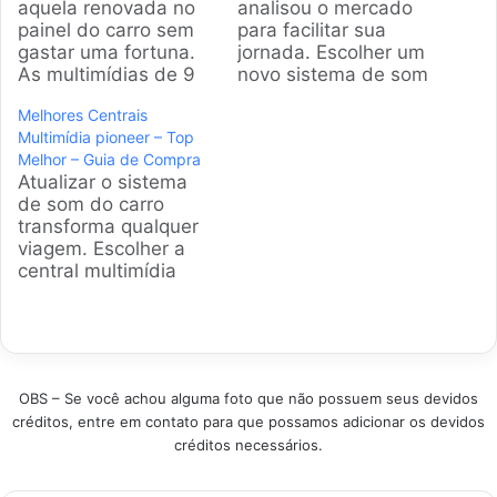
aquela renovada no
analisou o mercado
painel do carro sem
para facilitar sua
gastar uma fortuna.
jornada. Escolher um
As multimídias de 9
novo sistema de som
polegadas viraram
e navegação pode
Melhores Centrais
febre por deixarem o
ser complexo, mas
Multimídia pioneer – Top
visual moderno e
com a orientação
Melhor – Guia de Compra
tecnológico.
certa, você
Atualizar o sistema
Analisando dados de
transforma seu carro
de som do carro
vendas e milhares de
em um centro de
transforma qualquer
avaliações,
entretenimento e
viagem. Escolher a
separamos as opções
conectividade.
central multimídia
que realmente valem
Apresentamos os
Pioneer certa garante
o seu dinheiro agora.
melhores modelos
conectividade,
Produtos em
disponíveis. Produtos
entretenimento e
Destaque Como…
em Destaque Como
segurança. Este guia
escolher a Central
analisa os melhores
Multimídia Ideal?…
OBS – Se você achou alguma foto que não possuem seus devidos
modelos disponíveis
créditos, entre em contato para que possamos adicionar os devidos
no Brasil, ajudando
créditos necessários.
você a encontrar a
opção ideal para seu
veículo e