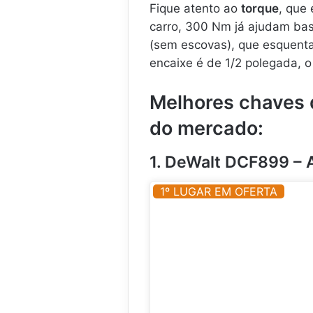
p
p
Fique atento ao
torque
, que 
a
a
carro, 300 Nm já ajudam bas
c
c
(sem escovas), que esquent
t
t
o
o
encaixe é de 1/2 polegada, 
E
2
l
1
Melhores chaves 
é
V
t
2
do mercado:
r
e
i
1. DeWalt DCF899 – A
c
1
a
c
S
o
1º LUGAR EM OFERTA
e
m
F
o
i
t
o
o
8
r
0
S
0
e