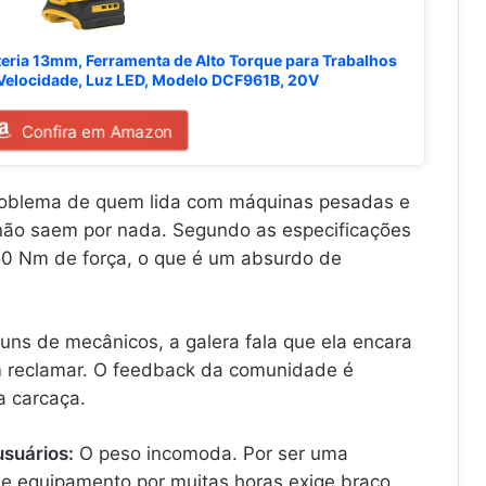
m
G
r
D
a
X
C
eria 13mm, Ferramenta de Alto Torque para Trabalhos
1
o
 Velocidade, Luz LED, Modelo DCF961B, 20V
8
m
V
2
-
.
Confira em Amazon
2
.
8
.
5
problema de quem lida com máquinas pesadas e
.
não saem por nada. Segundo as especificações
.
950 Nm de força, o que é um absurdo de
.
uns de mecânicos, a galera fala que ela encara
m reclamar. O feedback da comunidade é
a carcaça.
usuários:
O peso incomoda. Por ser uma
e equipamento por muitas horas exige braço