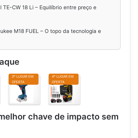
l TE-CW 18 Li – Equilíbrio entre preço e
ukee M18 FUEL – O topo da tecnologia e
taque
3º LUGAR EM
4º LUGAR EM
OFERTA
OFERTA
B
4
o
5
s
0
c
N
h
/
melhor chave de impacto sem
P
M
a
C
r
h
m
a
a