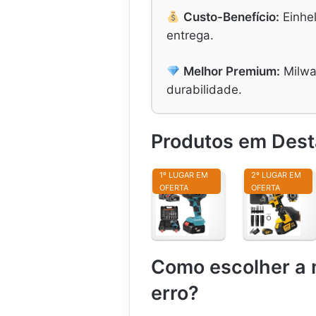
Custo-Benefício:
Einhel
entrega.
Melhor Premium:
Milwa
durabilidade.
Produtos em Des
1º LUGAR EM
2º LUGAR EM
OFERTA
OFERTA
C
C
h
h
a
a
v
v
e
e
Como escolher a 
d
d
e
e
erro?
I
I
m