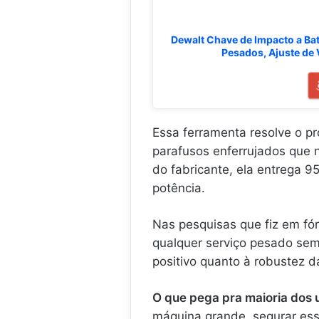
N
.
E
M
s
Dewalt Chave de Impacto a Bat
6
c
Pesados, Ajuste de
8
o
V
v
-
a
.
s
.
,
.
.
Essa ferramenta resolve o 
.
parafusos enferrujados que 
.
do fabricante, ela entrega 
potência.
Nas pesquisas que fiz em fór
qualquer serviço pesado se
positivo quanto à robustez d
O que pega pra maioria dos 
máquina grande, segurar ess