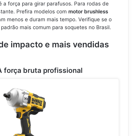
f
v
é a força para girar parafusos. Para rodas de
u
e
tante. Prefira modelos com
motor brushless
s
D
am menos e duram mais tempo. Verifique se o
a
e
d
I
o padrão mais comum para soquetes no Brasil.
e
m
i
p
de impacto e mais vendidas
r
a
a
c
/
t
m
C
o
 força bruta profissional
h
P
a
a
v
r
m
e
a
M
I
f
m
u
p
s
a
a
c
d
t
e
o
i