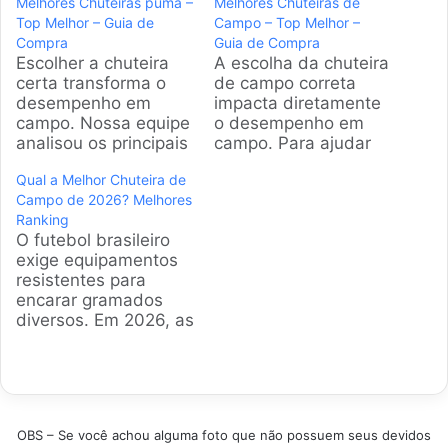
Melhores Chuteiras puma –
Melhores Chuteiras de
Top Melhor – Guia de
Campo – Top Melhor –
Compra
Guia de Compra
Escolher a chuteira
A escolha da chuteira
certa transforma o
de campo correta
desempenho em
impacta diretamente
campo. Nossa equipe
o desempenho em
analisou os principais
campo. Para ajudar
modelos da Puma
atletas amadores e
Qual a Melhor Chuteira de
disponíveis no Brasil,
profissionais, nossa
Campo de 2026? Melhores
focando em
equipe analisou os
Ranking
tecnologia, conforto e
modelos mais
O futebol brasileiro
durabilidade para
populares. Este guia
exige equipamentos
ajudar você a
apresenta opções
resistentes para
encontrar o par ideal
que combinam
encarar gramados
para seu estilo de
tecnologia, conforto e
diversos. Em 2026, as
jogo. Produtos em
durabilidade para
marcas focam em
Destaque Como
diferentes estilos de
tecnologia de tração
escolher a Chuteira
jogo. Produtos em
e leveza extrema.
Puma ideal - Guia…
Destaque Como
Selecionamos os
escolher a melhor
modelos campeões
chuteira para…
OBS – Se você achou alguma foto que não possuem seus devidos
de vendas e com as