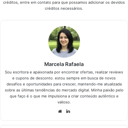
créditos, entre em contato para que possamos adicionar os devidos
melhores avaliações
créditos necessários.
do mercado atual
para facilitar sua
decisão de compra.
Produtos em
Destaque Como
escolher a melhor
chuteira…
Marcela Rafaela
Sou escritora e apaixonada por encontrar ofertas, realizar reviews
e cupons de desconto. estou sempre em busca de novos
desafios e oportunidades para crescer, mantendo-me atualizada
sobre as últimas tendências do mercado digital. Minha paixão pelo
que faço é o que me impulsiona a criar conteúdo autêntico e
valioso.
Website
Linkedin