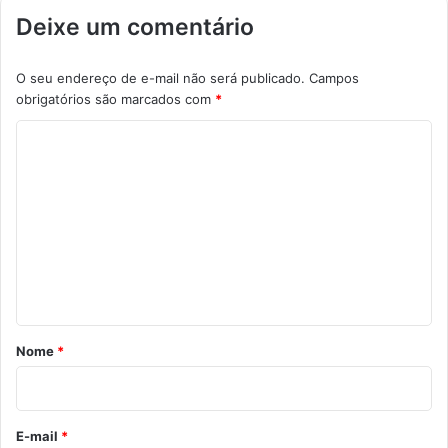
Deixe um comentário
O seu endereço de e-mail não será publicado.
Campos
obrigatórios são marcados com
*
C
o
m
e
n
t
á
r
Nome
*
i
o
*
E-mail
*