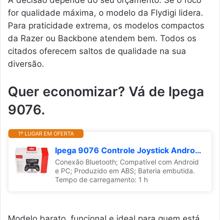
A decisão depende do seu orçamento. Se o foco
for qualidade máxima, o modelo da Flydigi lidera.
Para praticidade extrema, os modelos compactos
da Razer ou Backbone atendem bem. Todos os
citados oferecem saltos de qualidade na sua
diversão.
Quer economizar? Vá de Ipega
9076.
1º LUGAR EM OFERTA
Ipega 9076 Controle Joystick Android Celular Pc Ps3
Conexão Bluetooth; Compatível com Android
e PC; Produzido em ABS; Bateria embutida.
Tempo de carregamento: 1 h
Modelo barato, funcional e ideal para quem está