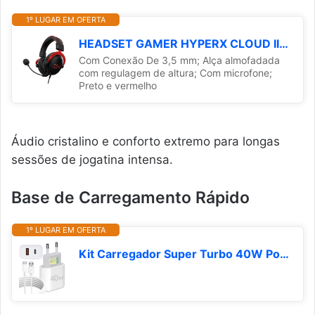
1º LUGAR EM OFERTA
HEADSET GAMER HYPERX CLOUD II KHX-HSCP-RD KINGSTON PRETO E VERMELHO, Hyper X, Outros acessórios para notebooks
Com Conexão De 3,5 mm; Alça almofadada
com regulagem de altura; Com microfone;
Preto e vermelho
Áudio cristalino e conforto extremo para longas
sessões de jogatina intensa.
Base de Carregamento Rápido
1º LUGAR EM OFERTA
Kit Carregador Super Turbo 40W Porta Dupla (USB-A + USB-C) + Cabo USB e Tipo-C, Compatível com Todos Dispositivos, Iphone 15/16/17 IOS Android Galaxy, Tablets, Notebooks, Linha Premium