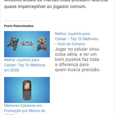
quase imperceptível ao jogador comum.
Posts Relacionados
Melhor Joystick para
Celular – Top 10 Melhores
– Guia de Compra
Jogar no celular virou
coisa séria, e ter um
bom joystick faz toda
Melhor Joystick para
a diferença para
Celular: Top 10 Melhores
quem busca precisão.
em 2026
A gente selecionou os
modelos mais
vendidos e bem
avaliados do
mercado brasileiro
para ajudar você a
escolher sem erro.
Melhores Celulares em
Analisamos desde a
Promoção por Menos de