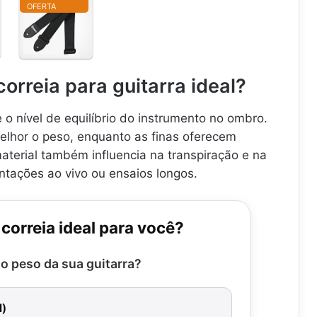
OFERTA
C
o
r
r
e
orreia para guitarra ideal?
i
a
p
 o nível de equilíbrio do instrumento no ombro.
a
elhor o peso, enquanto as finas oferecem
r
aterial também influencia na transpiração e na
a
v
ntações ao vivo ou ensaios longos.
i
o
l
correia ideal para você?
ã
o
o
 o peso da sua guitarra?
u
g
u
l)
i