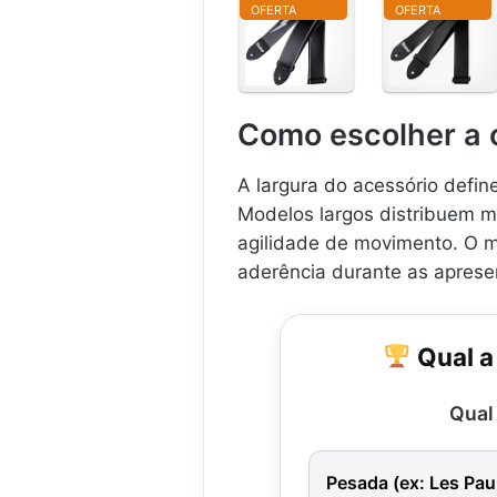
OFERTA
OFERTA
C
C
o
o
r
r
r
r
e
e
Como escolher a c
i
i
a
a
p
p
A largura do acessório define
a
a
Modelos largos distribuem m
r
r
agilidade de movimento. O m
a
a
v
v
aderência durante as aprese
i
i
o
o
l
l
Qual a 
ã
ã
o
o
,
o
Qual
g
u
u
g
i
u
Pesada (ex: Les Pau
t
i