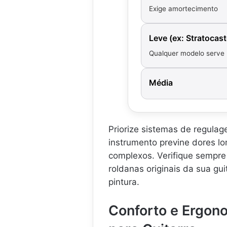
a
t
Exige amortecimento
r
a
r
r
a
r
Leve (ex: Stratocast
e
a
Qualquer modelo serve
c
-
o
N
n
Y
Média
t
0
r
1
a
S
b
I
a
N
Priorize sistemas de regulag
i
T
instrumento previne dores lo
x
.
complexos. Verifique sempre
o
-
roldanas originais da sua gu
-
.
S
.
pintura.
F
.
.
Conforto e Ergon
.
.