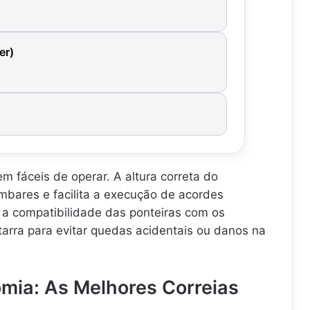
t
a
r
r
er)
a
-
N
Y
0
1
N
Y
L
em fáceis de operar. A altura correta do
O
mbares e facilita a execução de acordes
N
 a compatibilidade das ponteiras com os
-
itarra para evitar quedas acidentais ou danos na
.
.
.
omia: As Melhores Correias