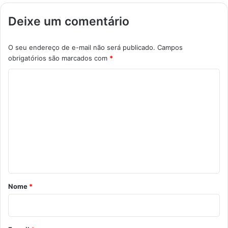
Deixe um comentário
O seu endereço de e-mail não será publicado.
Campos
obrigatórios são marcados com
*
C
o
m
e
n
t
á
r
Nome
*
i
o