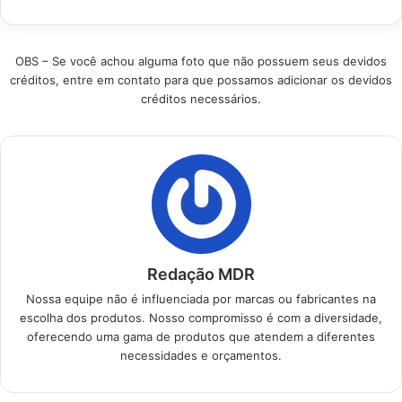
procurados para
escolher o melhor
profissional.
ajudar você a decidir
Fone de Ouvido
Produtos…
qual se encaixa
Beats?…
OBS – Se você achou alguma foto que não possuem seus devidos
melhor no seu dia a
créditos, entre em contato para que possamos adicionar os devidos
dia, seja para
créditos necessários.
trabalho, lazer ou
esporte. Produtos em
Destaque Como
escolher o melhor…
Redação MDR
Nossa equipe não é influenciada por marcas ou fabricantes na
escolha dos produtos. Nosso compromisso é com a diversidade,
oferecendo uma gama de produtos que atendem a diferentes
necessidades e orçamentos.