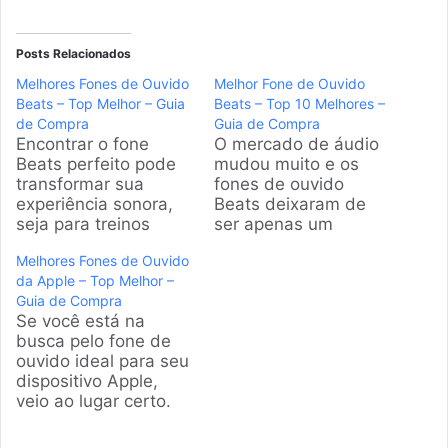
Posts Relacionados
Melhores Fones de Ouvido
Melhor Fone de Ouvido
Beats – Top Melhor – Guia
Beats – Top 10 Melhores –
de Compra
Guia de Compra
Encontrar o fone
O mercado de áudio
Beats perfeito pode
mudou muito e os
transformar sua
fones de ouvido
experiência sonora,
Beats deixaram de
seja para treinos
ser apenas um
intensos ou para se
acessório de moda
Melhores Fones de Ouvido
concentrar no
para entregar
da Apple – Top Melhor –
trabalho. Este guia
tecnologia de ponta.
Guia de Compra
detalhado analisa os
A gente analisou os
Se você está na
modelos mais
modelos que
busca pelo fone de
populares disponíveis
dominam as vendas e
ouvido ideal para seu
no Brasil, ajudando
separamos as
dispositivo Apple,
você a decidir qual se
melhores opções para
veio ao lugar certo.
adapta melhor.
você curtir sua
Analisamos os
Produtos em
música com estilo e
modelos mais
Destaque Como
qualidade