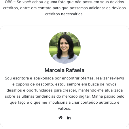
OBS – Se você achou alguma foto que não possuem seus devidos
equipe de
créditos, entre em contato para que possamos adicionar os devidos
especialistas para
créditos necessários.
analisar os modelos
mais eficientes do
mercado brasileiro,
facilitando sua
decisão com
informações claras
e…
Marcela Rafaela
Sou escritora e apaixonada por encontrar ofertas, realizar reviews
e cupons de desconto. estou sempre em busca de novos
desafios e oportunidades para crescer, mantendo-me atualizada
sobre as últimas tendências do mercado digital. Minha paixão pelo
que faço é o que me impulsiona a criar conteúdo autêntico e
valioso.
Website
Linkedin