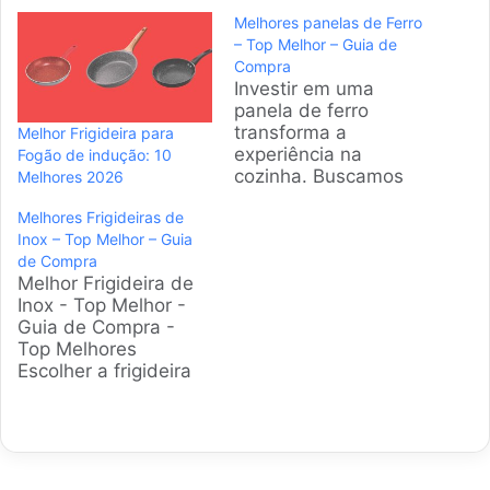
Melhores panelas de Ferro
– Top Melhor – Guia de
Compra
Investir em uma
panela de ferro
transforma a
Melhor Frigideira para
experiência na
Fogão de indução: 10
cozinha. Buscamos
Melhores 2026
as melhores opções
Melhores Frigideiras de
disponíveis no Brasil
Inox – Top Melhor – Guia
para garantir que
de Compra
seus pratos, de um
Melhor Frigideira de
simples bife a uma
Inox - Top Melhor -
moqueca elaborada,
Guia de Compra -
atinjam um novo
Top Melhores
patamar de sabor e
Escolher a frigideira
textura. Produtos em
de inox ideal
Destaque Como
transforma a
escolher a melhor
experiência na
panela de ferro? A…
cozinha. Este guia foi
elaborado por nossa