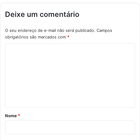
Deixe um comentário
O seu endereço de e-mail não será publicado.
Campos
obrigatórios são marcados com
*
C
o
m
e
n
t
á
r
Nome
*
i
o