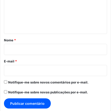
m
e
n
t
á
r
Nome
*
i
o
*
E-mail
*
Notifique-me sobre novos comentários por e-mail.
Notifique-me sobre novas publicações por e-mail.