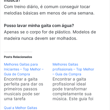
música?
Com treino diário, é comum conseguir tocar
melodias básicas em menos de uma semana.
Posso lavar minha gaita com água?
Apenas se o corpo for de plástico. Modelos de
madeira nunca devem ser molhados.
Posts Relacionados
Melhores Gaitas para
Melhores Gaitas
Iniciantes – Top Melhor –
profissionais – Top Melhor
Guia de Compra
– Guia de Compra
Encontrar a gaita
Encontrar a gaita
perfeita para dar os
profissional ideal
primeiros passos
pode transformar
musicais pode ser
completamente sua
uma tarefa
música. Este guia foi
desafiadora. Este
elaborado para
Qual a Melhor Gaitas
guia foi elaborado por
analisar os modelos