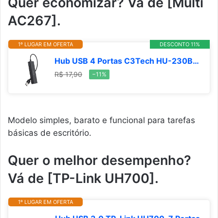
Quer economizar? Vá de [Multi
AC267].
1º LUGAR EM OFERTA
DESCONTO 11%
Hub USB 4 Portas C3Tech HU-230BK Preto 480Mbps Plug and Play
R$ 17,90
−11%
Modelo simples, barato e funcional para tarefas
básicas de escritório.
Quer o melhor desempenho?
Vá de [TP-Link UH700].
1º LUGAR EM OFERTA