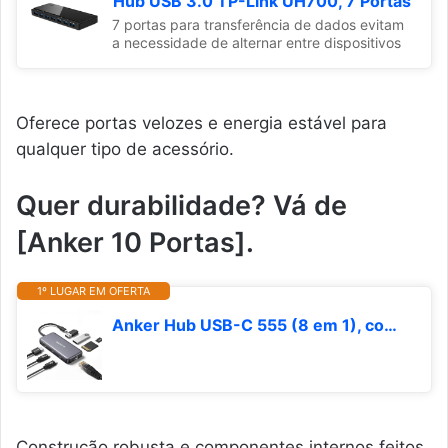
Hub USB 3.0 TP-Link UH700, 7 Portas
7 portas para transferência de dados evitam
a necessidade de alternar entre dispositivos
Oferece portas velozes e energia estável para
qualquer tipo de acessório.
Quer durabilidade? Vá de
[Anker 10 Portas].
1º LUGAR EM OFERTA
Anker Hub USB-C 555 (8 em 1), com Entrega de Energia de 100W, Porta HDMI 4K 60Hz, Portas de Dados USB-C e 2 USB-A de 10Gbps, Ethernet, Leitor de Cartão microSD/SD, para MacBook Pro,Dell XPS e mais
Construção robusta e componentes internos feitos