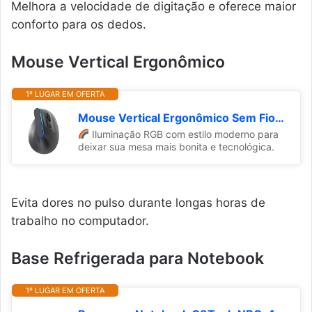
Melhora a velocidade de digitação e oferece maior
conforto para os dedos.
Mouse Vertical Ergonômico
1º LUGAR EM OFERTA
Mouse Vertical Ergonômico Sem Fio Recarregável RGB, 1600 DPI Ajustável, 6 Botões, USB/Bluetooth 2.4G, Redução de Tensão no Pulso e Tendinite, Cliques Silenciosos, Ideal para Trabalho Estudos e Jogos
Iluminação RGB com estilo moderno para
deixar sua mesa mais bonita e tecnológica.
Evita dores no pulso durante longas horas de
trabalho no computador.
Base Refrigerada para Notebook
1º LUGAR EM OFERTA