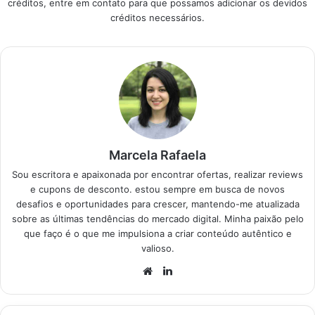
créditos, entre em contato para que possamos adicionar os devidos
os modelos mais
créditos necessários.
vendidos e bem
avaliados…
Marcela Rafaela
Sou escritora e apaixonada por encontrar ofertas, realizar reviews
e cupons de desconto. estou sempre em busca de novos
desafios e oportunidades para crescer, mantendo-me atualizada
sobre as últimas tendências do mercado digital. Minha paixão pelo
que faço é o que me impulsiona a criar conteúdo autêntico e
valioso.
Website
Linkedin