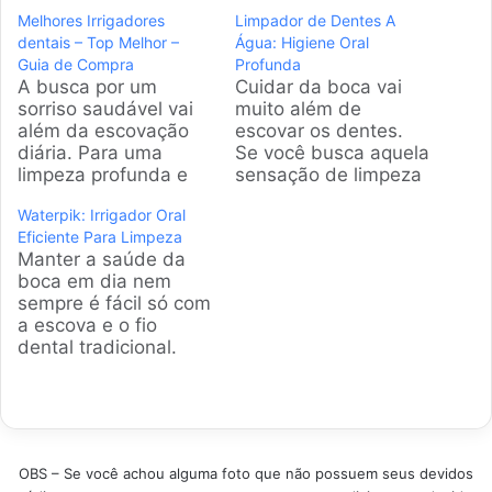
Melhores Irrigadores
Limpador de Dentes A
dentais – Top Melhor –
Água: Higiene Oral
Guia de Compra
Profunda
A busca por um
Cuidar da boca vai
sorriso saudável vai
muito além de
além da escovação
escovar os dentes.
diária. Para uma
Se você busca aquela
limpeza profunda e
sensação de limpeza
completa,
profissional sem
Waterpik: Irrigador Oral
especialmente em
sofrer com o fio
Eficiente Para Limpeza
áreas de difícil
dental tradicional, o
Manter a saúde da
acesso, os irrigadores
irrigador oral é a
boca em dia nem
orais se apresentam
solução certa.
sempre é fácil só com
como uma solução
Fizemos uma
a escova e o fio
eficaz,
curadoria rigorosa
dental tradicional.
complementando a
para selecionar os
Muita gente sofre
rotina de higiene
modelos mais
com gengiva sensível
bucal com tecnologia.
vendidos e eficientes
ou aparelhos, e é aí
Produtos em
do mercado brasileiro
que o irrigador oral
Destaque Como
atualmente. Produtos
entra para facilitar a
escolher o melhor
em…
OBS – Se você achou alguma foto que não possuem seus devidos
vida. A gente separou
Irrigador dental? A…