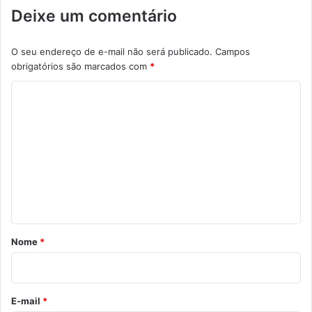
Deixe um comentário
O seu endereço de e-mail não será publicado.
Campos
obrigatórios são marcados com
*
C
o
m
e
n
t
á
r
Nome
*
i
o
*
E-mail
*