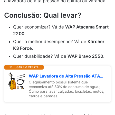
a lavadora de alta pressão no quintal ou varanda.
Conclusão: Qual levar?
Quer economizar? Vá de
WAP Atacama Smart
2200
.
Quer o melhor desempenho? Vá de
Kärcher
K3 Force
.
Quer durabilidade? Vá de
WAP Bravo 2550
.
1º LUGAR EM OFERTA
WAP Lavadora de Alta Pressão ATACAMA SMART 2200, 330L/h, com Jato em Leque e Concentrado, 1500psi 1400W 127V
O equipamento possui sistema que
economiza até 80% de consumo de água.;
Ótimo para lavar calçadas, bicicletas, motos,
carros e paredes.