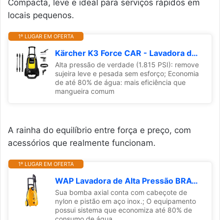
Compacta, leve e ideal para serviços rápidos em
locais pequenos.
1º LUGAR EM OFERTA
Kärcher K3 Force CAR - Lavadora de Alta pressão, 127V, 1815 psi
Alta pressão de verdade (1.815 PSI): remove
sujeira leve e pesada sem esforço; Economia
de até 80% de água: mais eficiência que
mangueira comum
A rainha do equilíbrio entre força e preço, com
acessórios que realmente funcionam.
1º LUGAR EM OFERTA
WAP Lavadora de Alta Pressão BRAVO 2550, Semi Intensivo, 360L/h, com Motor de Indução e Bico Regulável, 1700W 220V
Sua bomba axial conta com cabeçote de
nylon e pistão em aço inox.; O equipamento
possui sistema que economiza até 80% de
consumo de água.