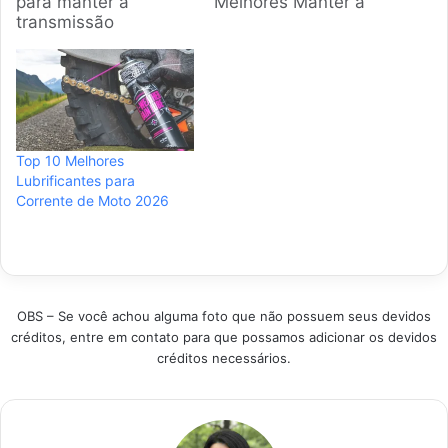
para manter a
Melhores Manter a
transmissão
relação da moto em
funcionando
perfeito estado é
perfeitamente. A
essencial para a
gente buscou os
segurança e o
produtos campeões
desempenho. A
de vendas e notas
escolha do
altas para garantir
lubrificante correto
Top 10 Melhores
segurança nas pistas.
prolonga a vida útil
Lubrificantes para
Confira agora quais
da corrente, coroa e
Corrente de Moto 2026
opções dominam o
pinhão, garantindo
mercado brasileiro
uma pilotagem mais
atual. Produtos em
suave…
Destaque Critérios
para Escolher a
Manutenção da sua
OBS – Se você achou alguma foto que não possuem seus devidos
Transmissão Para…
créditos, entre em contato para que possamos adicionar os devidos
créditos necessários.