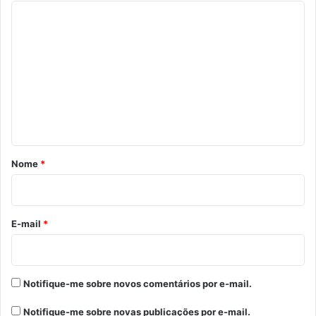
C
o
m
e
n
t
á
r
Nome
*
i
o
*
E-mail
*
Notifique-me sobre novos comentários por e-mail.
Notifique-me sobre novas publicações por e-mail.