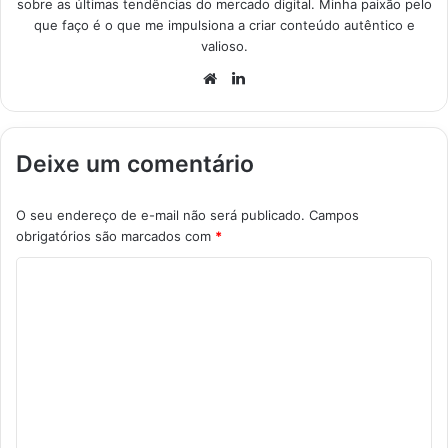
sobre as últimas tendências do mercado digital. Minha paixão pelo
que faço é o que me impulsiona a criar conteúdo autêntico e
valioso.
Website
Linkedin
Deixe um comentário
O seu endereço de e-mail não será publicado.
Campos
obrigatórios são marcados com
*
C
o
m
e
n
t