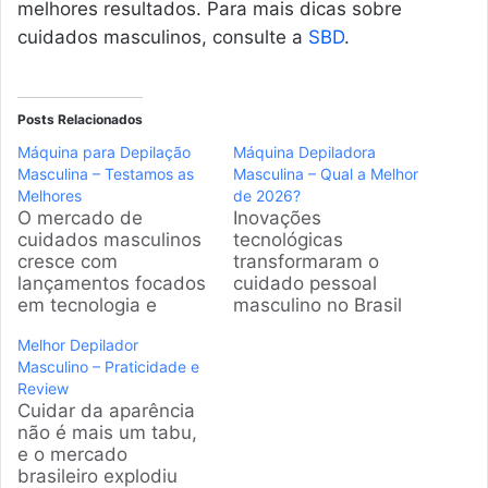
melhores resultados. Para mais dicas sobre
cuidados masculinos, consulte a
SBD
.
Posts Relacionados
Máquina para Depilação
Máquina Depiladora
Masculina – Testamos as
Masculina – Qual a Melhor
Melhores
de 2026?
O mercado de
Inovações
cuidados masculinos
tecnológicas
cresce com
transformaram o
lançamentos focados
cuidado pessoal
em tecnologia e
masculino no Brasil
conforto. Modelos
em 2026. Novos
Melhor Depilador
modernos garantem
dispositivos oferecem
Masculino – Praticidade e
pele lisa sem
maior conforto e
Review
irritações.
precisão. Esta análise
Cuidar da aparência
Selecionamos as
detalhada selecionou
não é mais um tabu,
melhores opções
modelos eficientes,
e o mercado
disponíveis no Brasil,
priorizando
brasileiro explodiu
analisando
praticidade e saúde