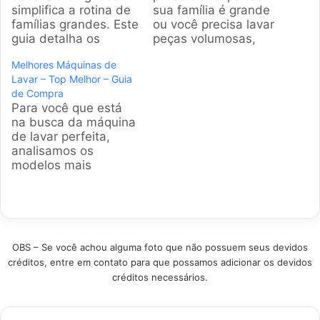
simplifica a rotina de
sua família é grande
famílias grandes. Este
ou você precisa lavar
guia detalha os
peças volumosas,
melhores modelos
uma máquina de 15
Melhores Máquinas de
disponíveis no Brasil,
kg é a pedida certa.
Lavar – Top Melhor – Guia
analisando
Preparamos uma
de Compra
capacidade,
análise completa para
Para você que está
eficiência energética
te ajudar a escolher o
na busca da máquina
e tecnologias que
modelo ideal sem dor
de lavar perfeita,
garantem roupas
de cabeça. Produtos
analisamos os
limpas com mais
em Destaque Como
modelos mais
praticidade e
escolher a melhor…
eficientes do
economia. Produtos
mercado. Nossa
em Destaque Como
equipe mergulhou nas
escolher a melhor
opções para facilitar
máquina de lavar 15
sua vida, garantindo
kg?…
OBS – Se você achou alguma foto que não possuem seus devidos
que suas roupas
créditos, entre em contato para que possamos adicionar os devidos
saiam limpas e bem
créditos necessários.
cuidadas sem
complicação.
Produtos em