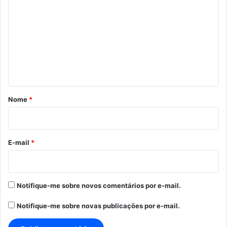
o
m
e
n
t
á
r
Nome
*
i
o
*
E-mail
*
Notifique-me sobre novos comentários por e-mail.
Notifique-me sobre novas publicações por e-mail.