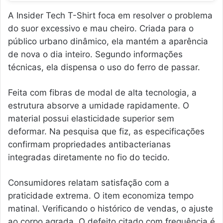
A Insider Tech T-Shirt foca em resolver o problema
do suor excessivo e mau cheiro. Criada para o
público urbano dinâmico, ela mantém a aparência
de nova o dia inteiro. Segundo informações
técnicas, ela dispensa o uso do ferro de passar.
Feita com fibras de modal de alta tecnologia, a
estrutura absorve a umidade rapidamente. O
material possui elasticidade superior sem
deformar. Na pesquisa que fiz, as especificações
confirmam propriedades antibacterianas
integradas diretamente no fio do tecido.
Consumidores relatam satisfação com a
praticidade extrema. O item economiza tempo
matinal. Verificando o histórico de vendas, o ajuste
ao corpo agrada. O defeito citado com frequência é