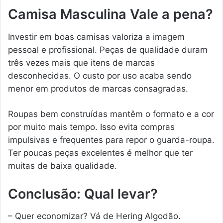
Camisa Masculina Vale a pena?
Investir em boas camisas valoriza a imagem
pessoal e profissional. Peças de qualidade duram
três vezes mais que itens de marcas
desconhecidas. O custo por uso acaba sendo
menor em produtos de marcas consagradas.
Roupas bem construídas mantêm o formato e a cor
por muito mais tempo. Isso evita compras
impulsivas e frequentes para repor o guarda-roupa.
Ter poucas peças excelentes é melhor que ter
muitas de baixa qualidade.
Conclusão: Qual levar?
– Quer economizar? Vá de Hering Algodão.