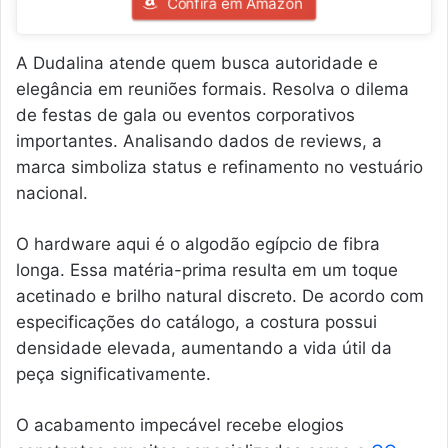
Confira em Amazon
A Dudalina atende quem busca autoridade e
elegância em reuniões formais. Resolva o dilema
de festas de gala ou eventos corporativos
importantes. Analisando dados de reviews, a
marca simboliza status e refinamento no vestuário
nacional.
O hardware aqui é o algodão egípcio de fibra
longa. Essa matéria-prima resulta em um toque
acetinado e brilho natural discreto. De acordo com
especificações do catálogo, a costura possui
densidade elevada, aumentando a vida útil da
peça significativamente.
O acabamento impecável recebe elogios