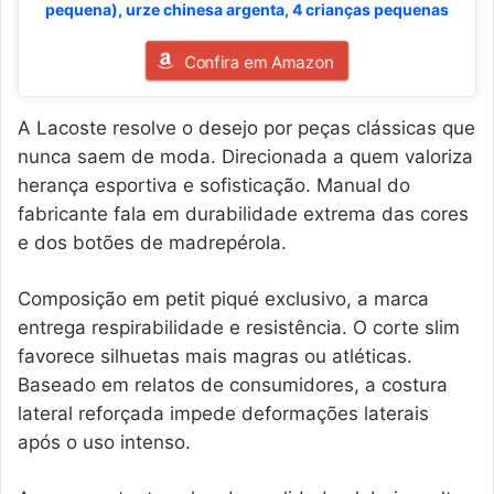
pequena), urze chinesa argenta, 4 crianças pequenas
Confira em Amazon
A Lacoste resolve o desejo por peças clássicas que
nunca saem de moda. Direcionada a quem valoriza
herança esportiva e sofisticação. Manual do
fabricante fala em durabilidade extrema das cores
e dos botões de madrepérola.
Composição em petit piqué exclusivo, a marca
entrega respirabilidade e resistência. O corte slim
favorece silhuetas mais magras ou atléticas.
Baseado em relatos de consumidores, a costura
lateral reforçada impede deformações laterais
após o uso intenso.