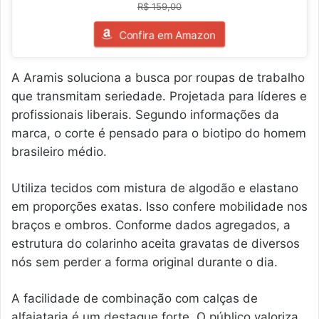
R$ 159,00
Confira em Amazon
A Aramis soluciona a busca por roupas de trabalho
que transmitam seriedade. Projetada para líderes e
profissionais liberais. Segundo informações da
marca, o corte é pensado para o biotipo do homem
brasileiro médio.
Utiliza tecidos com mistura de algodão e elastano
em proporções exatas. Isso confere mobilidade nos
braços e ombros. Conforme dados agregados, a
estrutura do colarinho aceita gravatas de diversos
nós sem perder a forma original durante o dia.
A facilidade de combinação com calças de
alfaiataria é um destaque forte. O público valoriza