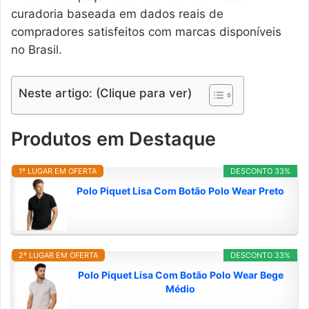
curadoria baseada em dados reais de
compradores satisfeitos com marcas disponíveis
no Brasil.
Neste artigo: (Clique para ver)
Produtos em Destaque
1º LUGAR EM OFERTA
DESCONTO 33%
Polo Piquet Lisa Com Botão Polo Wear Preto
2º LUGAR EM OFERTA
DESCONTO 33%
Polo Piquet Lisa Com Botão Polo Wear Bege
Médio