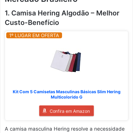
1. Camisa Hering Algodão – Melhor
Custo-Benefício
1º LUGAR EM OFERTA
Kit Com 5 Camisetas Masculinas Básicas Slim Hering
Multicolorido G
Confira em Amazon
A camisa masculina Hering resolve a necessidade