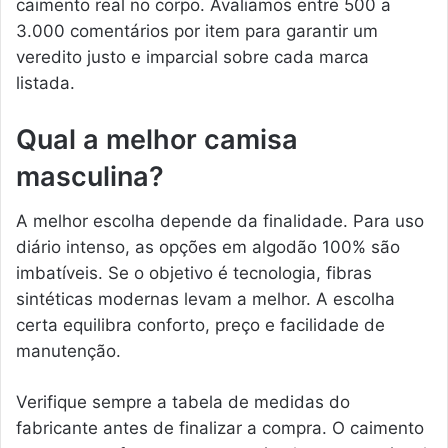
caimento real no corpo. Avaliamos entre 500 a
3.000 comentários por item para garantir um
veredito justo e imparcial sobre cada marca
listada.
Qual a melhor camisa
masculina?
A melhor escolha depende da finalidade. Para uso
diário intenso, as opções em algodão 100% são
imbatíveis. Se o objetivo é tecnologia, fibras
sintéticas modernas levam a melhor. A escolha
certa equilibra conforto, preço e facilidade de
manutenção.
Verifique sempre a tabela de medidas do
fabricante antes de finalizar a compra. O caimento