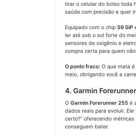
tirar o celular do bolso toda
saúde com precisão e quer i
Equipado com o chip
S9 SiP
e
ler até sob o sol forte do m
sensores de oxigênio e elet
compra certa para quem não 
O ponto fraco:
O que mata é 
meio, obrigando você a carre
4. Garmin Forerunner
O
Garmin Forerunner 255
é a
dados reais para evoluir. Ele
certo?” oferecendo métricas
conseguem bater.