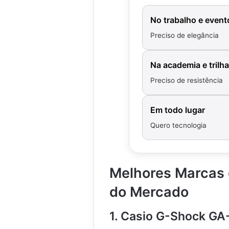
o
m
No trabalho e event
P
Preciso de elegância
u
l
s
Na academia e trilh
e
i
Preciso de resistência
r
a
d
Em todo lugar
e
Quero tecnologia
C
o
u
r
Melhores Marcas 
o
.
do Mercado
.
.
1. Casio G-Shock GA-