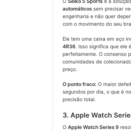
O
Seiko 5 Sports
é a soluçã
automáticos
sem precisar ve
engenharia e não quer depend
com o movimento do seu bra
Ele tem uma caixa em aço in
4R36
. Isso significa que el
perfeitamente. O consenso p
comunidades de colecionado
preço.
O ponto fraco:
O maior defeit
segundos por dia, o que é no
precisão total.
3. Apple Watch Seri
O
Apple Watch Series 9
reso