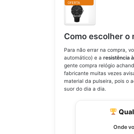
OFERTA
R
e
l
ó
g
Como escolher o 
i
o
M
Para não errar na compra, vo
a
automático) e a
resistência 
s
gente compra relógio achan
c
u
fabricante muitas vezes avis
l
material da pulseira, pois o 
i
suor do dia a dia.
n
o
P
r
Qual
e
t
o
Onde vo
c