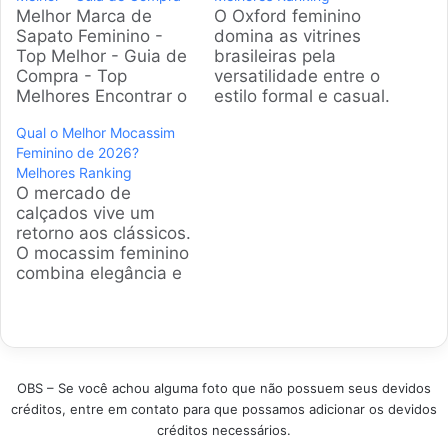
Melhor Marca de
O Oxford feminino
Sapato Feminino -
domina as vitrines
Top Melhor - Guia de
brasileiras pela
Compra - Top
versatilidade entre o
Melhores Encontrar o
estilo formal e casual.
sapato feminino
A gente selecionou os
Qual o Melhor Mocassim
perfeito combina
modelos recordistas
Feminino de 2026?
estilo, conforto e
de vendas e com as
Melhores Ranking
durabilidade. Este
notas mais altas do
O mercado de
guia apresenta as
mercado atual. Ter
calçados vive um
melhores marcas
um calçado desses
retorno aos clássicos.
disponíveis no
no armário garante
O mocassim feminino
mercado brasileiro,
looks elegantes sem
combina elegância e
facilitando sua
abrir mão do conforto
praticidade, sendo
escolha. Analisamos
necessário na rotina.
item indispensável no
desde opções
Produtos…
guarda-roupa atual.
casuais até as mais
Selecionamos os
sofisticadas,
modelos campeões
garantindo que você
OBS – Se você achou alguma foto que não possuem seus devidos
de vendas baseados
encontre…
créditos, entre em contato para que possamos adicionar os devidos
em satisfação real.
créditos necessários.
Adquirir um exemplar