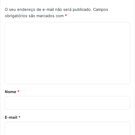
O seu endereço de e-mail não será publicado.
Campos
obrigatórios são marcados com
*
C
o
m
e
n
t
á
r
Nome
*
i
o
*
E-mail
*