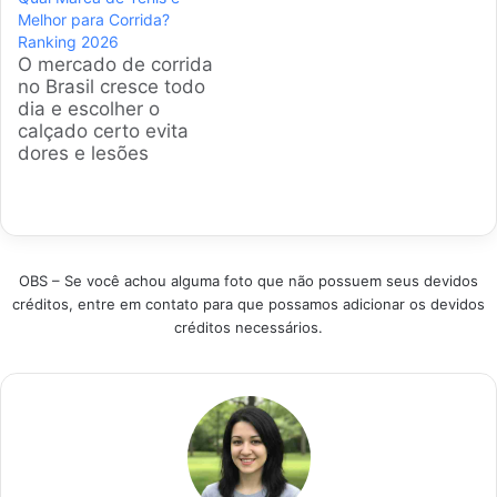
evita dores e melhora
Melhor para Corrida?
o rendimento nos
Ranking 2026
treinos. Selecionamos
O mercado de corrida
as opções líderes de
no Brasil cresce todo
vendas nas lojas
dia e escolher o
nacionais.
calçado certo evita
Analisamos dados
dores e lesões
técnicos e milhares
chatas. A gente
de comentários para
separou os modelos
listar os modelos
mais vendidos e bem
excelentes
avaliados atualmente.
disponíveis agora.
Nossa curadoria
Produtos em…
OBS – Se você achou alguma foto que não possuem seus devidos
focou em opções que
créditos, entre em contato para que possamos adicionar os devidos
entregam conforto e
créditos necessários.
performance para
quem corre no asfalto
ou na esteira.
Produtos em…