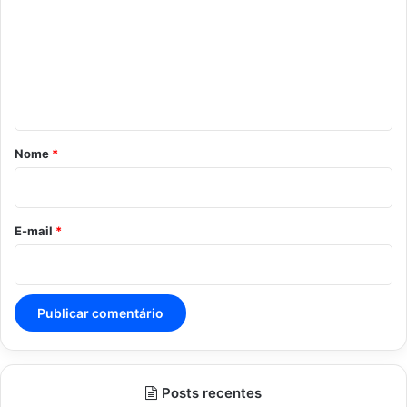
m
e
n
t
á
r
Nome
*
i
o
*
E-mail
*
Posts recentes