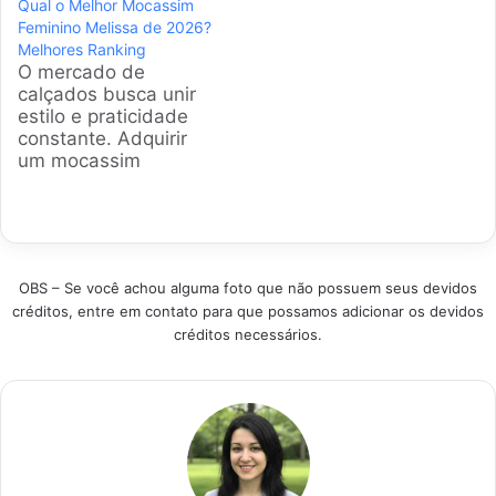
Qual o Melhor Mocassim
brincar com
analisou os modelos
Feminino Melissa de 2026?
segurança. Este guia
mais populares,
Melhores Ranking
apresenta uma
focando em conforto,
O mercado de
análise detalhada
segurança e
calçados busca unir
dos principais
desempenho, para
estilo e praticidade
modelos da Adidas,
ajudar você a
constante. Adquirir
ajudando pais a
encontrar o par
um mocassim
tomarem a decisão
perfeito para futuras
feminino Melissa
certa para os
estrelas. Produtos em
garante elegância
pequenos. Produtos
Destaque Como
sem abrir mão da
em Destaque Como
escolher a melhor
durabilidade plástica.
escolher o melhor
Chuteira Infantil -…
A gente selecionou os
calçado Adidas
OBS – Se você achou alguma foto que não possuem seus devidos
modelos líderes de
para…
créditos, entre em contato para que possamos adicionar os devidos
vendas e queridinhos
créditos necessários.
das consumidoras
atuais para facilitar
sua decisão de
compra. Produtos em
Destaque Como
escolher o melhor
calçado…