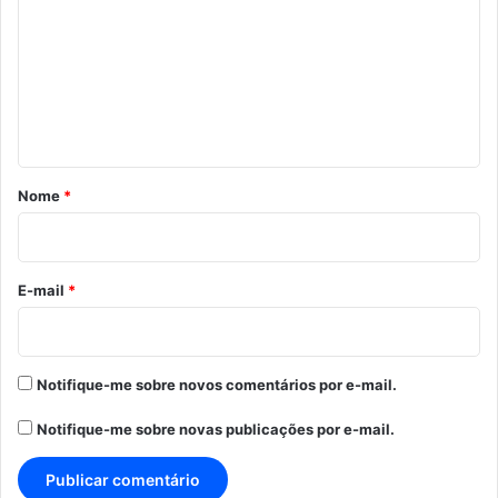
m
e
n
t
á
r
Nome
*
i
o
*
E-mail
*
Notifique-me sobre novos comentários por e-mail.
Notifique-me sobre novas publicações por e-mail.