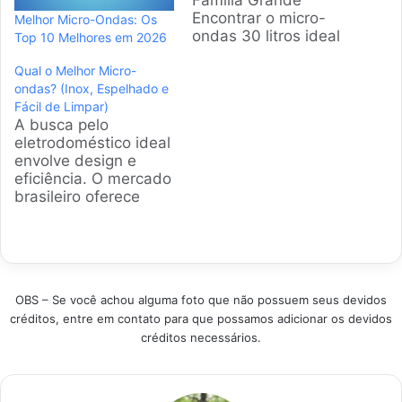
Família Grande
Encontrar o micro-
Melhor Micro-Ondas: Os
ondas 30 litros ideal
Top 10 Melhores em 2026
para alimentar uma
Qual o Melhor Micro-
família faminta não é
ondas? (Inox, Espelhado e
tarefa simples. A
Fácil de Limpar)
gente sabe que você
A busca pelo
busca praticidade e
eletrodoméstico ideal
preço justo, por isso
envolve design e
analisamos os
eficiência. O mercado
modelos mais
brasileiro oferece
vendidos e bem
opções modernas
avaliados do Brasil
com acabamento em
para garantir que sua
inox e portas
escolha seja…
espelhadas. Fizemos
uma pesquisa
OBS – Se você achou alguma foto que não possuem seus devidos
profunda nos itens
créditos, entre em contato para que possamos adicionar os devidos
campeões de vendas
créditos necessários.
para facilitar sua
decisão.
Selecionamos
aparelhos potentes e