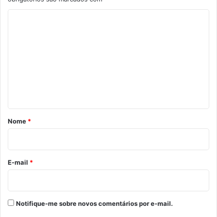
C
o
m
e
n
t
á
r
Nome
*
i
o
*
E-mail
*
Notifique-me sobre novos comentários por e-mail.