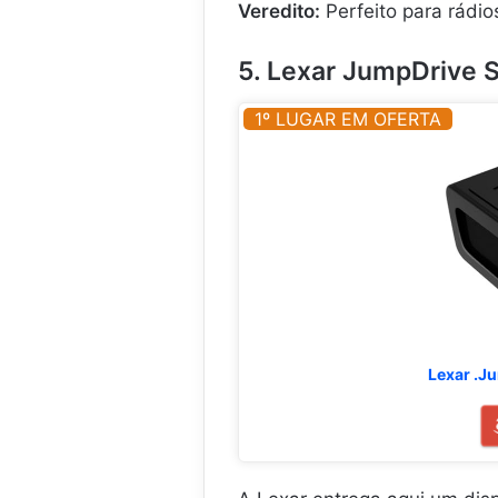
Veredito:
Perfeito para rádio
5. Lexar JumpDrive S
1º LUGAR EM OFERTA
Lexar .Ju