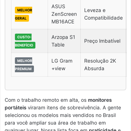
ASUS
Leveza e
MELHOR
ZenScreen
Compatibilidade
GERAL
MB16ACE
Arzopa S1
CUSTO-
Preço Imbatível
Table
BENEFÍCIO
LG Gram
Resolução 2K
MELHOR
+view
Absurda
PREMIUM
Com o trabalho remoto em alta, os
monitores
portáteis
viraram itens de sobrevivência. A gente
selecionou os modelos mais vendidos no Brasil
para você ampliar sua área de trabalho em
qualquer lugar. Nossa lista foca em
praticidade
e