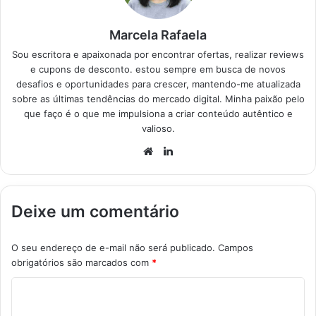
atual. Estas opções
trazem espelhamento
Marcela Rafaela
eficiente e som…
Sou escritora e apaixonada por encontrar ofertas, realizar reviews
e cupons de desconto. estou sempre em busca de novos
desafios e oportunidades para crescer, mantendo-me atualizada
sobre as últimas tendências do mercado digital. Minha paixão pelo
que faço é o que me impulsiona a criar conteúdo autêntico e
valioso.
Website
Linkedin
Deixe um comentário
O seu endereço de e-mail não será publicado.
Campos
obrigatórios são marcados com
*
C
o