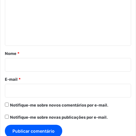
m
e
n
t
á
r
Nome
*
i
o
*
E-mail
*
Notifique-me sobre novos comentários por e-mail.
Notifique-me sobre novas publicações por e-mail.