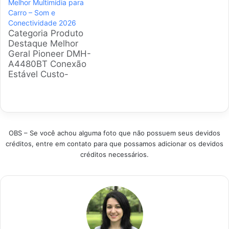
Melhor Multimídia para
modelos mais
Carro – Som e
vendidos e as
Conectividade 2026
tendências de 2026
Categoria Produto
para selecionar
Destaque Melhor
opções que entregam
Geral Pioneer DMH-
imagem nítida sem
A4480BT Conexão
gastar fortunas.
Estável Custo-
Escolhemos
Benefício Roadstar
aparelhos com
RS-704BR Preço
estoque no Brasil
Acessível Melhor
para você evitar taxas
Premium Pioneer
de…
DMH-ZS8280TV Tela
OBS – Se você achou alguma foto que não possuem seus devidos
Gigante Atualizar o
créditos, entre em contato para que possamos adicionar os devidos
veículo com
créditos necessários.
conectividade
moderna garante
viagens tranquilas e
seguras. A gente
selecionou os
modelos campeões
de vendas no
mercado nacional