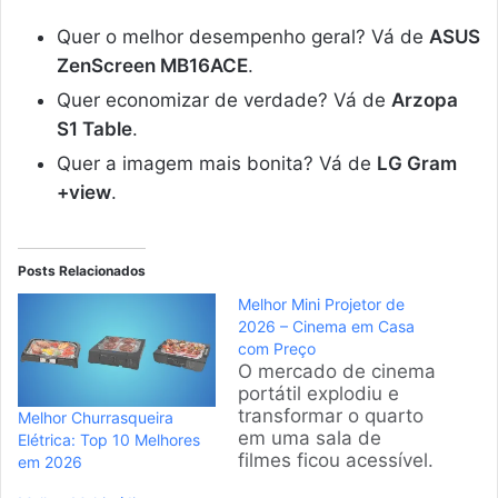
Quer o melhor desempenho geral? Vá de
ASUS
ZenScreen MB16ACE
.
Quer economizar de verdade? Vá de
Arzopa
S1 Table
.
Quer a imagem mais bonita? Vá de
LG Gram
+view
.
Posts Relacionados
Melhor Mini Projetor de
2026 – Cinema em Casa
com Preço
O mercado de cinema
portátil explodiu e
transformar o quarto
Melhor Churrasqueira
em uma sala de
Elétrica: Top 10 Melhores
filmes ficou acessível.
em 2026
A gente analisou os