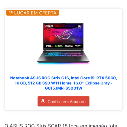
1º LUGAR EM OFERTA
Notebook ASUS ROG Strix G16, Intel Core i9, RTX 5060,
16 GB, 512 GB SSD W11 Home, 16.0'', Eclipse Gray -
G615JMR-S5001W
Confira em Amazon
O ASUS ROG Strix SCAR 18 foca em imersão total.