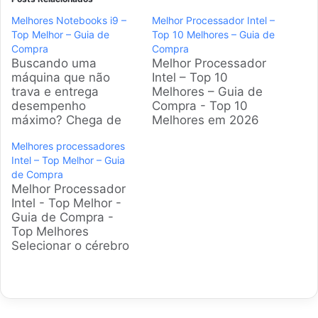
Melhores Notebooks i9 –
Melhor Processador Intel –
Top Melhor – Guia de
Top 10 Melhores – Guia de
Compra
Compra
Buscando uma
Melhor Processador
máquina que não
Intel – Top 10
trava e entrega
Melhores – Guia de
desempenho
Compra - Top 10
máximo? Chega de
Melhores em 2026
sofrer com lentidão.
Escolher o cérebro do
Melhores processadores
Nós mergulhamos na
seu PC pode ser
Intel – Top Melhor – Guia
pesquisa para
complicado. São
de Compra
encontrar os
tantas gerações,
Melhor Processador
notebooks com
números e letras que
Intel - Top Melhor -
processador i9 mais
confundem qualquer
Guia de Compra -
potentes e confiáveis,
um. Para te ajudar
Top Melhores
ideais para quem
nessa missão,
Selecionar o cérebro
precisa de força bruta
preparamos este guia
do computador pode
para trabalhar ou
completo e direto ao
ser um desafio. Esta
jogar. Produtos em
ponto com…
análise explora os
Destaque Fatores
melhores
para selecionar um
processadores Intel