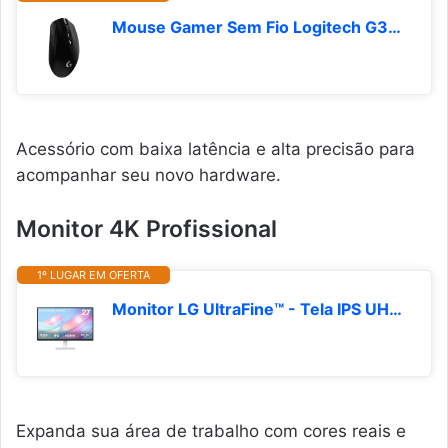
Mouse Gamer Sem Fio Logitech G305 LIGHTSPEED com 6 Botões Programáveis e Até 12.000 DPI - Preto
Acessório com baixa latência e alta precisão para
acompanhar seu novo hardware.
Monitor 4K Profissional
1º LUGAR EM OFERTA
Monitor LG UltraFine™ - Tela IPS UHD 4K 27", HDR10, DCI-P3 90%, Dynamic Action Sync – 27US500-W.
Expanda sua área de trabalho com cores reais e