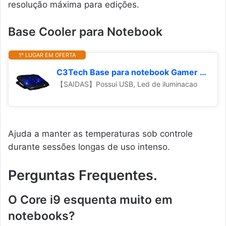
resolução máxima para edições.
Base Cooler para Notebook
1º LUGAR EM OFERTA
C3Tech Base para notebook Gamer NBC-100BK 17,3" Refrigerada, 4 Ventiladores, Led Azul, controle de velocidade, regulagem de altura em 5 posições, Display digital em LCD
【SAIDAS】Possui USB, Led de iluminacao
Ajuda a manter as temperaturas sob controle
durante sessões longas de uso intenso.
Perguntas Frequentes.
O Core i9 esquenta muito em
notebooks?