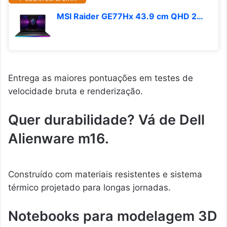
MSI Raider GE77Hx 43.9 cm QHD 240Hz Laptop para jogos: Intel Core i9-12900HX RTX 3080 Ti 32GB DDR5 1TB NVMe SSD, Thunderbolt 4, USB-Type C, Cooler Boost 5, Win11 Pro: Cinza escuro 12UHS-082
Entrega as maiores pontuações em testes de
velocidade bruta e renderização.
Quer durabilidade? Vá de Dell
Alienware m16.
Construído com materiais resistentes e sistema
térmico projetado para longas jornadas.
Notebooks para modelagem 3D