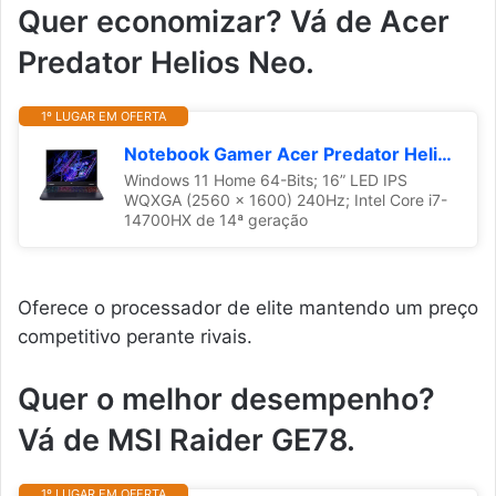
Quer economizar? Vá de Acer
Predator Helios Neo.
1º LUGAR EM OFERTA
Notebook Gamer Acer Predator Helios Neo PHN16-72-75TX Intel® Core™ i7-14700HX de 14ªG 32GB RAM 512GB SSD RTX4070 W11 Home 16”
Windows 11 Home 64-Bits; 16” LED IPS
WQXGA (2560 x 1600) 240Hz; Intel Core i7-
14700HX de 14ª geração
Oferece o processador de elite mantendo um preço
competitivo perante rivais.
Quer o melhor desempenho?
Vá de MSI Raider GE78.
1º LUGAR EM OFERTA