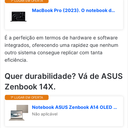
1º LUGAR EM OFERTA
MacBook Pro (2023). O notebook da Apple chip M3 Pro, CPU de 11-core e GPU de 14-core: Tela Liquid Retina XDR de 14,2 pol, 18GB memória unificada e SSD 512GB. Funciona com o iPhone/iPad. Preto-espacial
É a perfeição em termos de hardware e software
integrados, oferecendo uma rapidez que nenhum
outro sistema consegue replicar com tanta
eficiência.
Quer durabilidade? Vá de ASUS
Zenbook 14X.
1º LUGAR EM OFERTA
Notebook ASUS Zenbook A14 OLED SNAPDRAGON, 32 GB RAM, 1.0 TB SSD, W 11 Home, Tela 14", Zabriskie Beige - UX3407QA-QD391W
Não aplicável