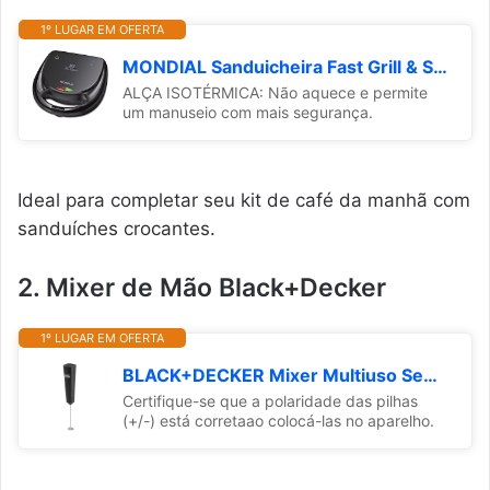
1º LUGAR EM OFERTA
MONDIAL Sanduicheira Fast Grill & Sandwich, Preto, 750W, 110V - S-12
ALÇA ISOTÉRMICA: Não aquece e permite
um manuseio com mais segurança.
Ideal para completar seu kit de café da manhã com
sanduíches crocantes.
2. Mixer de Mão Black+Decker
1º LUGAR EM OFERTA
BLACK+DECKER Mixer Multiuso Sem Fio com Haste Removível M150
Certifique-se que a polaridade das pilhas
(+/-) está corretaao colocá-las no aparelho.