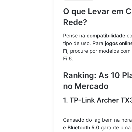
t
O que Levar em C
a
d
Rede?
o
r
P
Pense na
compatibilidade
co
C
tipo de uso. Para
jogos onlin
I
Fi
, procure por modelos com
E
x
Fi 6.
p
r
Ranking: As 10 P
e
s
no Mercado
s
A
1. TP-Link Archer T
r
c
h
e
Cansado do lag bem na hora
r
e
Bluetooth 5.0
garante uma 
T