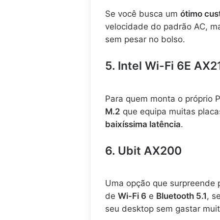
Se você busca um
ótimo cus
velocidade do padrão AC, ma
sem pesar no bolso.
5. Intel Wi-Fi 6E AX2
Para quem monta o próprio PC
M.2
que equipa muitas placa
baixíssima latência
.
6. Ubit AX200
Uma opção que surpreende 
de
Wi-Fi 6
e
Bluetooth 5.1
, s
seu desktop sem gastar muit