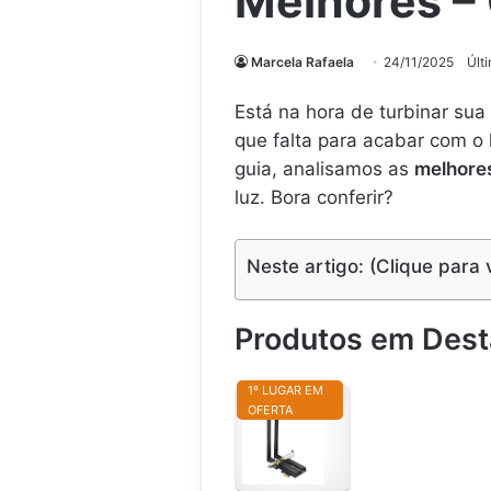
Melhores –
Marcela Rafaela
24/11/2025
Últ
Está na hora de turbinar s
que falta para acabar com o 
guia, analisamos as
melhore
luz. Bora conferir?
Neste artigo: (Clique para 
Produtos em Des
1º LUGAR EM
OFERTA
A
d
a
p