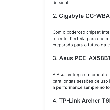
X
de sinal.
5
0
2. Gigabyte GC-WB
E
T
P
-
Com o poderoso chipset Intel
L
recente. Perfeita para quem
i
preparado para o futuro da c
n
k
,
3. Asus PCE-AX58B
W
i
-
A Asus entrega um produto 
F
para longas sessões de uso 
i
.
a
performance sempre no t
.
.
4. TP-Link Archer T