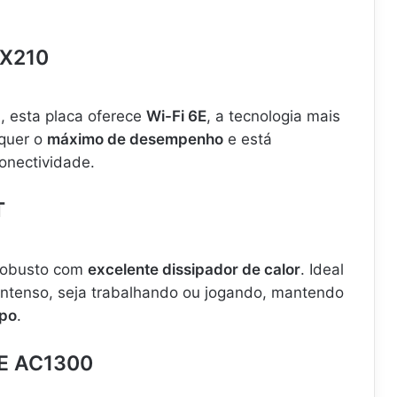
AX210
, esta placa oferece
Wi-Fi 6E
, a tecnologia mais
 quer o
máximo de desempenho
e está
onectividade.
T
robusto com
excelente dissipador de calor
. Ideal
intenso, seja trabalhando ou jogando, mantendo
opo
.
6E AC1300