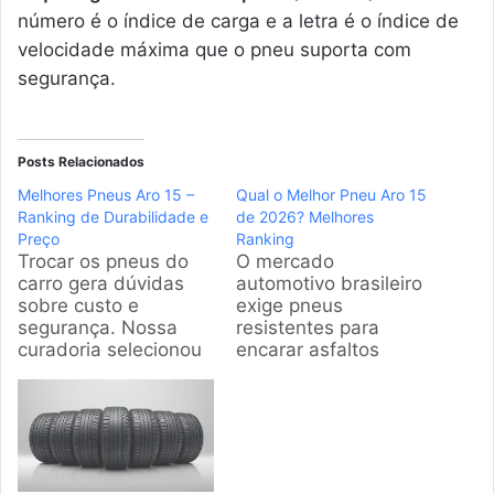
número é o índice de carga e a letra é o índice de
velocidade máxima que o pneu suporta com
segurança.
Posts Relacionados
Melhores Pneus Aro 15 –
Qual o Melhor Pneu Aro 15
Ranking de Durabilidade e
de 2026? Melhores
Preço
Ranking
Trocar os pneus do
O mercado
carro gera dúvidas
automotivo brasileiro
sobre custo e
exige pneus
segurança. Nossa
resistentes para
curadoria selecionou
encarar asfaltos
os modelos com
irregulares. A gente
maior volume de
analisou os modelos
vendas e notas altas
mais vendidos e bem
atualmente.
avaliados atualmente
Analisamos opções
para facilitar sua
com excelente
decisão. Esta