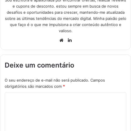
Sou escritora e apaixonada por encontrar ofertas, realizar reviews
e cupons de desconto. estou sempre em busca de novos
desafios e oportunidades para crescer, mantendo-me atualizada
sobre as últimas tendências do mercado digital. Minha paixão pelo
que faço é o que me impulsiona a criar conteúdo autêntico e
valioso.
Website
Linkedin
Deixe um comentário
O seu endereço de e-mail não será publicado.
Campos
obrigatórios são marcados com
*
C
o
m
e