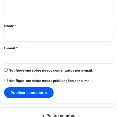
n
t
á
r
Nome
*
i
o
*
E-mail
*
Notifique-me sobre novos comentários por e-mail.
Notifique-me sobre novas publicações por e-mail.
Posts recentes