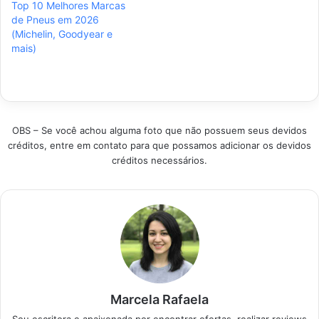
Top 10 Melhores Marcas
aderência e
curadoria foca em
de Pneus em 2026
resistência para as
economia de
(Michelin, Goodyear e
estradas brasileiras,
combustível,
mais)
garantindo uma
segurança em dias
compra inteligente
chuvosos e
para seu veículo sem
longevidade,
gastar valores
garantindo uma
excessivos. Produtos
escolha inteligente
em Destaque…
para seu veículo.
OBS – Se você achou alguma foto que não possuem seus devidos
Como escolher o
créditos, entre em contato para que possamos adicionar os devidos
modelo…
créditos necessários.
Marcela Rafaela