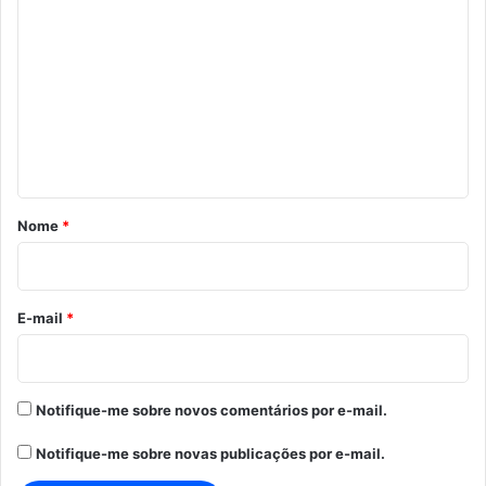
o
m
e
n
t
á
r
Nome
*
i
o
*
E-mail
*
Notifique-me sobre novos comentários por e-mail.
Notifique-me sobre novas publicações por e-mail.