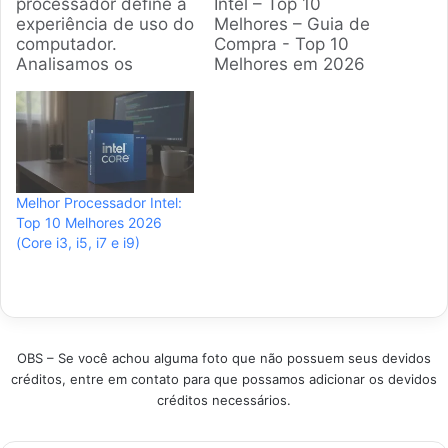
processador define a
Intel – Top 10
experiência de uso do
Melhores – Guia de
computador.
Compra - Top 10
Analisamos os
Melhores em 2026
modelos Core i3
Escolher o cérebro do
disponíveis no Brasil
seu PC pode ser
para ajudar você a
complicado. São
encontrar a opção
tantas gerações,
ideal que equilibra
números e letras que
custo e benefício
confundem qualquer
Melhor Processador Intel:
para tarefas diárias e
um. Para te ajudar
Top 10 Melhores 2026
jogos leves. Produtos
nessa missão,
(Core i3, i5, i7 e i9)
em Destaque Guia
preparamos este guia
para selecionar o
completo e direto ao
melhor processador
ponto com…
i3 Para…
OBS – Se você achou alguma foto que não possuem seus devidos
créditos, entre em contato para que possamos adicionar os devidos
créditos necessários.