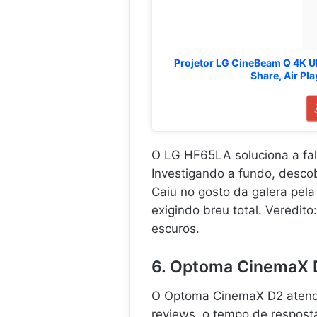
Projetor LG CineBeam Q 4K UH
Share, Air Pl
O LG HF65LA soluciona a fa
Investigando a fundo, descob
Caiu no gosto da galera pela 
exigindo breu total. Veredit
escuros.
6. Optoma CinemaX D
O Optoma CinemaX D2 atende
reviews, o tempo de respost