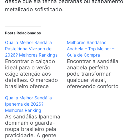
desde que ela tenha pedrarias ou acabamento
metalizado sofisticado.
Posts Relacionados
Qual a Melhor Sandália
Melhores Sandálias
Rasteirinha Vizzano de
Anabela – Top Melhor –
2026? Melhores Rankings
Guia de Compra
Encontrar o calçado
Encontrar a sandália
ideal para o verão
anabela perfeita
exige atenção aos
pode transformar
detalhes. O mercado
qualquer visual,
brasileiro oferece
oferecendo conforto
diversas opções, mas
e elegância. Nossa
Qual a Melhor Sandália
a Sandália
equipe analisou os
Ipanema de 2026?
Rasteirinha Vizzano
modelos mais
Melhores Ranking
se destaca pela
populares do
As sandálias Ipanema
mistura de estilo e
mercado brasileiro
dominam o guarda-
economia. Fizemos
para ajudar você a
roupa brasileiro pela
um levantamento dos
escolher a opção
praticidade. A gente
modelos campeões
ideal, combinando