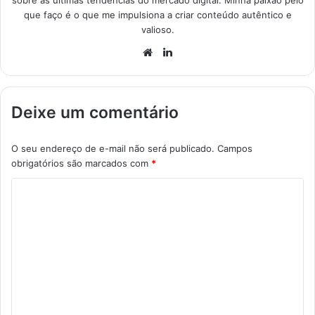
sobre as últimas tendências do mercado digital. Minha paixão pelo
que faço é o que me impulsiona a criar conteúdo autêntico e
valioso.
Website
Linkedin
Deixe um comentário
O seu endereço de e-mail não será publicado.
Campos
obrigatórios são marcados com
*
C
o
m
e
n
t