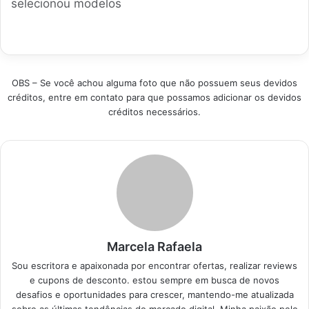
selecionou modelos
de vendas para
estilo, durabilidade e
campeões de vendas
garantir que sua
o melhor custo-
baseados em
escolha traga bem-
benefício para seus
resistência e visual.
estar e beleza em
pés. Produtos em
Analisamos opções
qualquer ocasião.…
Destaque Como
ideais para praia ou
escolher a melhor
OBS – Se você achou alguma foto que não possuem seus devidos
lazer urbano, focando
sandália Anabela?…
créditos, entre em contato para que possamos adicionar os devidos
em quem busca
créditos necessários.
economia e bem-
estar para os pés no
dia a dia. Produtos
em Destaque Como
escolher o calçado…
Marcela Rafaela
Sou escritora e apaixonada por encontrar ofertas, realizar reviews
e cupons de desconto. estou sempre em busca de novos
desafios e oportunidades para crescer, mantendo-me atualizada