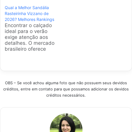
modernos sem abrir
sem sacrificar o
Qual a Melhor Sandália
mão da economia.
equilíbrio. Esta
Rasteirinha Vizzano de
Selecionamos os
seleção apresenta
2026? Melhores Rankings
modelos campeões
modelos campeões
Encontrar o calçado
de vendas baseados
de vendas. A escolha
ideal para o verão
em satisfação real.
considera avaliações
exige atenção aos
Esta curadoria foca
positivas, materiais
detalhes. O mercado
em versatilidade e
resistentes e o
brasileiro oferece
estilo para seu dia a
melhor custo-
diversas opções, mas
dia ou eventos
benefício atual.
a Sandália
especiais em 2026.
Produtos em
Rasteirinha Vizzano
Produtos em
Destaque Como
se destaca pela
Destaque 1.…
escolher a melhor
mistura de estilo e
sandália tratorada
OBS – Se você achou alguma foto que não possuem seus devidos
economia. Fizemos
para seu estilo?
créditos, entre em contato para que possamos adicionar os devidos
um levantamento dos
Avalie…
créditos necessários.
modelos campeões
de vendas para
garantir que sua
escolha traga bem-
estar e beleza em
qualquer ocasião.…