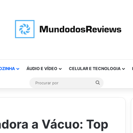
OZINHA
ÁUDIO E VÍDEO
CELULAR E TECNOLOGIA
Procurar
por
adora a Vácuo: Top