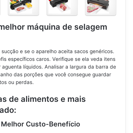
e
e
e
l
l
l
a
a
a
d
d
d
melhor máquina de selagem
o
o
o
r
r
r
a
a
a
a
V
V
V
a
a
 sucção e se o aparelho aceita sacos genéricos.
á
c
c
s específicos caros. Verifique se ela veda itens
c
u
u
aguenta líquidos. Analisar a largura da barra de
u
o
o
o
,
p
manho das porções que você consegue guardar
E
B
a
os ou perdas.
l
a
r
é
t
a
s de alimentos e mais
t
e
1
r
i
1
ado:
m
i
a
0
c
P
V
a
r
-
– Melhor Custo-Benefício
p
o
2