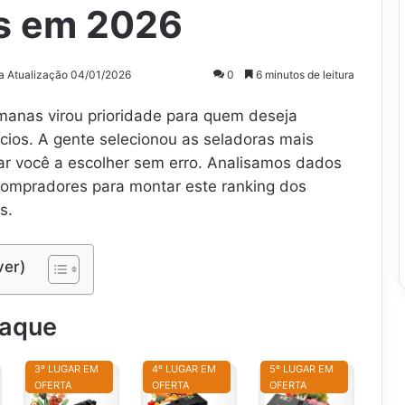
s em 2026
a Atualização 04/01/2026
0
6 minutos de leitura
emanas virou prioridade para quem deseja
cios. A gente selecionou as seladoras mais
dar você a escolher sem erro. Analisamos dados
compradores para montar este ranking dos
s.
ver)
taque
3º LUGAR EM
4º LUGAR EM
5º LUGAR EM
OFERTA
OFERTA
OFERTA
S
S
S