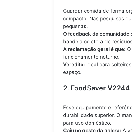
u
o
o
s
Guardar comida de forma org
D
P
o
o
compacto. Nas pesquisas que 
m
t
pequenas.
é
e
O feedback da comunidade é 
s
n
bandeja coletora de resíduos
t
t
i
e
A reclamação geral é que:
O 
c
2
funcionamento noturno.
a
e
Veredito:
Ideal para solteiro
.
.
1
espaço.
.
.
.
2. FoodSaver V2244
.
Esse equipamento é referênc
durabilidade superior. O man
para uso doméstico.
Caiu no gosto da galera:
A ve