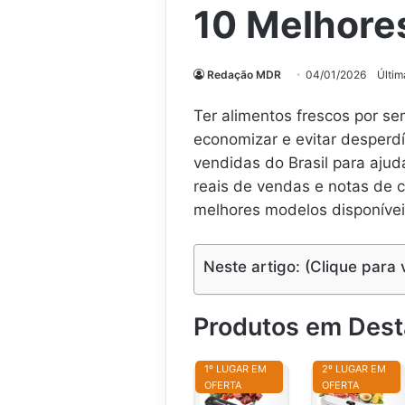
10 Melhore
Redação MDR
04/01/2026
Últim
Ter alimentos frescos por s
economizar e evitar desperdí
vendidas do Brasil para aju
reais de vendas e notas de 
melhores modelos disponívei
Neste artigo: (Clique para 
Produtos em Des
1º LUGAR EM
2º LUGAR EM
OFERTA
OFERTA
S
S