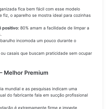
a
S
2
r
e
0
anizada fica bem fácil com esse modelo
a
l
V
A
a
,
fiz, o aparelho se mostra ideal para cozinhas
l
d
E
i
o
m
positivo:
80% amam a facilidade de limpar a
m
r
b
.
e
a
a
n
a
l
barulho incomoda um pouco durante o
t
V
a
o
á
g
s ou casais que buscam praticidade sem ocupar
m
s
c
e
.
u
m
.
o
a
.
p
V
 – Melhor Premium
a
á
r
c
a
u
.
o
ia mundial e as pesquisas indicam uma
.
.
ual do fabricante fala em sucção profissional
.
.
.
dação é extremamente firme e impede