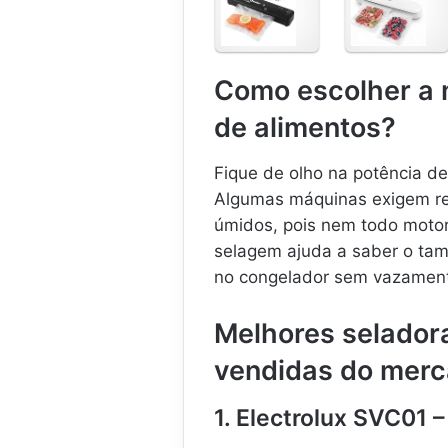
e
e
l
l
a
a
d
d
Como escolher a 
o
o
r
r
de alimentos?
a
a
d
a
e
V
Fique de olho na potência de
E
á
Algumas máquinas exigem refi
m
c
úmidos, pois nem todo motor 
b
u
a
o
selagem ajuda a saber o ta
l
d
no congelador sem vazament
a
e
g
A
Melhores seladora
e
l
m
i
vendidas do merc
a
V
e
á
n
1. Electrolux SVC01 
c
t