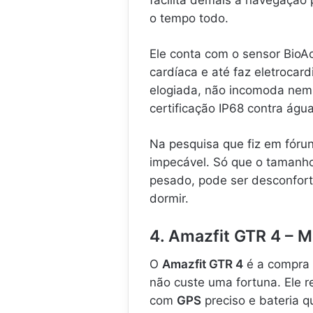
o tempo todo.
Ele conta com o sensor BioA
cardíaca e até faz eletrocar
elogiada, não incomoda nem 
certificação IP68 contra água
Na pesquisa que fiz em fóru
impecável. Só que o tamanho
pesado, pode ser desconfort
dormir.
4. Amazfit GTR 4 – M
O
Amazfit GTR 4
é a compra 
não custe uma fortuna. Ele r
com
GPS
preciso e bateria 