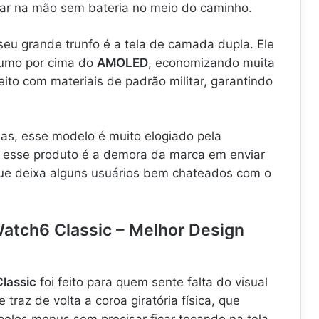
icar na mão sem bateria no meio do caminho.
 seu grande trunfo é a tela de camada dupla. Ele
sumo por cima do
AMOLED
, economizando muita
eito com materiais de padrão militar, garantindo
s, esse modelo é muito elogiado pela
 esse produto é a demora da marca em enviar
que deixa alguns usuários bem chateados com o
atch6 Classic – Melhor Design
lassic
foi feito para quem sente falta do visual
 traz de volta a coroa giratória física, que
pelos menus sem precisar ficar tocando na tela