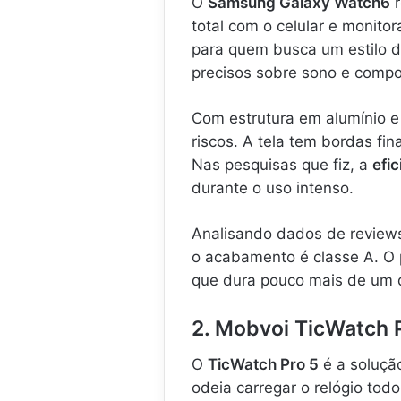
O
Samsung Galaxy Watch6
r
total com o celular e monit
para quem busca um estilo d
precisos sobre sono e compos
Com estrutura em alumínio e 
riscos. A tela tem bordas fi
Nas pesquisas que fiz, a
efic
durante o uso intenso.
Analisando dados de review
o acabamento é classe A. O 
que dura pouco mais de um d
2. Mobvoi TicWatch 
O
TicWatch Pro 5
é a soluçã
odeia carregar o relógio todo