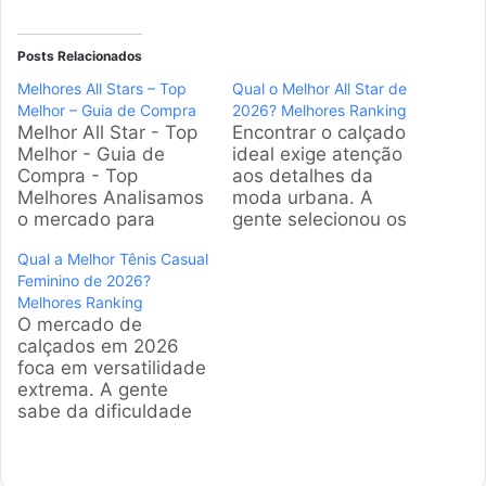
Posts Relacionados
Melhores All Stars – Top
Qual o Melhor All Star de
Melhor – Guia de Compra
2026? Melhores Ranking
Melhor All Star - Top
Encontrar o calçado
Melhor - Guia de
ideal exige atenção
Compra - Top
aos detalhes da
Melhores Analisamos
moda urbana. A
o mercado para
gente selecionou os
encontrar o melhor All
modelos mais
Qual a Melhor Tênis Casual
Star para você. Este
procurados baseados
Feminino de 2026?
guia apresenta os
em volume de vendas
Melhores Ranking
modelos mais
e nota média de
O mercado de
icônicos e desejados,
avaliações. Esta
calçados em 2026
ajudando na sua
seleção foca em
foca em versatilidade
decisão de compra
durabilidade e
extrema. A gente
com informações
versatilidade para
sabe da dificuldade
diretas, focadas em
garantir uma compra
em encontrar
estilo, conforto e
certa sem dores de
modelos resistentes e
durabilidade para o…
cabeça. Produtos em
bonitos. Esta seleção
Destaque Como