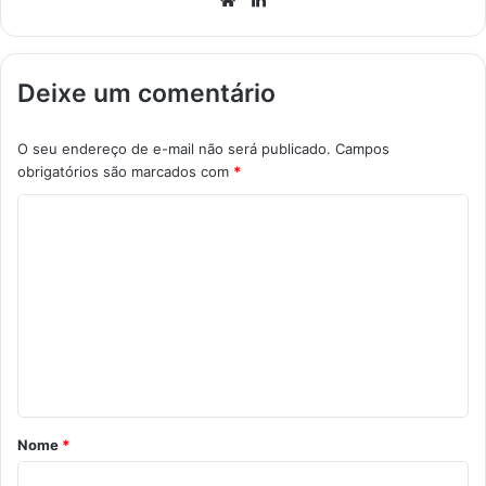
Deixe um comentário
O seu endereço de e-mail não será publicado.
Campos
obrigatórios são marcados com
*
C
o
m
e
n
t
á
r
Nome
*
i