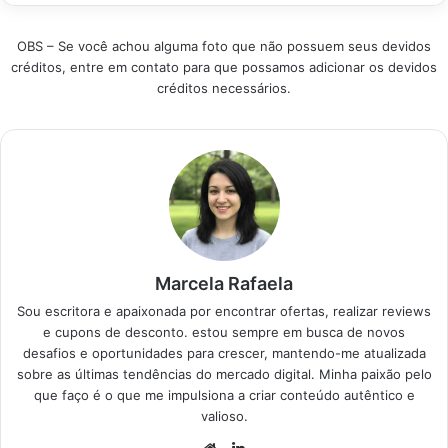
reúne os calçados
escolher o…
mais vendidos,
OBS – Se você achou alguma foto que não possuem seus devidos
garantindo estilo e
créditos, entre em contato para que possamos adicionar os devidos
bem-estar para sua
créditos necessários.
rotina agitada com as
melhores escolhas
atuais. Produtos em
Destaque Como
selecionar o calçado
ideal para…
Marcela Rafaela
Sou escritora e apaixonada por encontrar ofertas, realizar reviews
e cupons de desconto. estou sempre em busca de novos
desafios e oportunidades para crescer, mantendo-me atualizada
sobre as últimas tendências do mercado digital. Minha paixão pelo
que faço é o que me impulsiona a criar conteúdo autêntico e
valioso.
Website
Linkedin