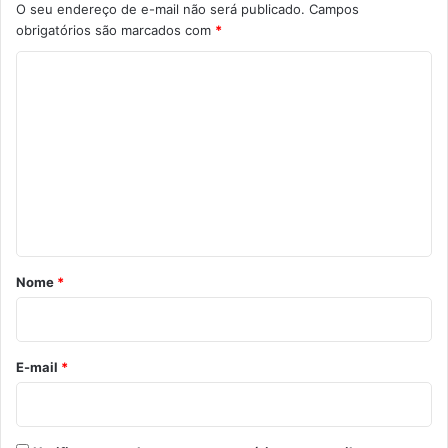
O seu endereço de e-mail não será publicado.
Campos
obrigatórios são marcados com
*
C
o
m
e
n
t
á
r
Nome
*
i
o
*
E-mail
*