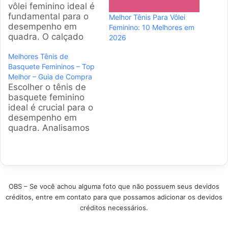
vôlei feminino ideal é
fundamental para o
Melhor Tênis Para Vôlei
desempenho em
Feminino: 10 Melhores em
quadra. O calçado
2026
certo oferece
Melhores Tênis de
suporte,
Basquete Femininos – Top
amortecimento e
Melhor – Guia de Compra
aderência,
Escolher o tênis de
prevenindo lesões e
basquete feminino
potencializando
ideal é crucial para o
saltos e movimentos
desempenho em
rápidos. Esta análise
quadra. Analisamos
detalha os melhores
os modelos mais
modelos disponíveis
populares disponíveis
no Brasil. Produtos
no Brasil,
em Destaque Como
considerando
escolher o melhor
amortecimento,
Tênis para Vôlei
OBS – Se você achou alguma foto que não possuem seus devidos
tração e suporte para
Feminino?…
créditos, entre em contato para que possamos adicionar os devidos
ajudar você a
créditos necessários.
encontrar o par
perfeito para seu