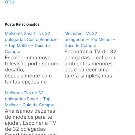
Aqui
.
Posts Relacionados
Melhores Smart Tvs 32
Melhores TVs 32
polegadas Custo Benefício
polegadas – Top Melhor –
– Top Melhor – Guia de
Guia de Compra
Encontrar a TV de 32
Compra
Escolher uma nova
polegadas ideal para
televisão pode ser um
ambientes menores
desafio,
pode parecer uma
especialmente com
tarefa simples, mas
tantas opções no
os detalhes fazem a
mercado. Se você
diferença. Nossa
Melhores Tvs de 32
busca um modelo
equipe analisou os
polegadas Smart – Top
compacto e eficiente,
modelos mais
Melhor – Guia de Compra
está no lugar certo.
populares do
Analisamos dezenas
Preparamos uma
mercado brasileiro
de modelos para te
análise completa para
para ajudar você a
ajudar. Escolher a TV
te ajudar a encontrar
escolher a melhor
de 32 polegadas
a melhor smart TV 32
opção em imagem e
Smart ideal pode ser