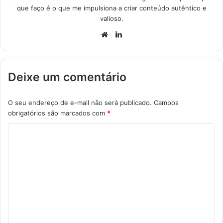
que faço é o que me impulsiona a criar conteúdo autêntico e
valioso.
Website
Linkedin
Deixe um comentário
O seu endereço de e-mail não será publicado.
Campos
obrigatórios são marcados com
*
C
o
m
e
n
t
á