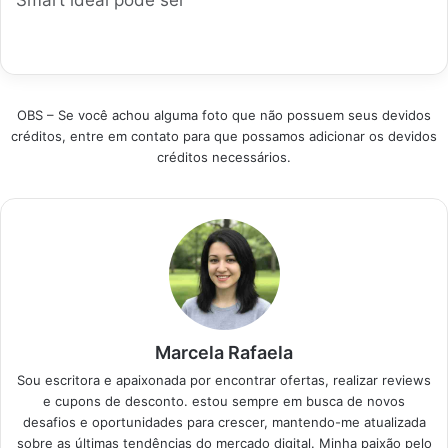
polegadas. Produtos
conectividade.
um desafio, mas
em Destaque Como
Produtos em
estamos aqui para
escolher a melhor
Destaque Como
simplificar. Neste
Smart TV…
escolher a melhor…
guia, você encontrará
as melhores opções
OBS – Se você achou alguma foto que não possuem seus devidos
disponíveis no Brasil,
créditos, entre em contato para que possamos adicionar os devidos
com dicas práticas
créditos necessários.
para acertar na
compra. Produtos em
Destaque Como
escolher a melhor
Smart TV…
Marcela Rafaela
Sou escritora e apaixonada por encontrar ofertas, realizar reviews
e cupons de desconto. estou sempre em busca de novos
desafios e oportunidades para crescer, mantendo-me atualizada
sobre as últimas tendências do mercado digital. Minha paixão pelo