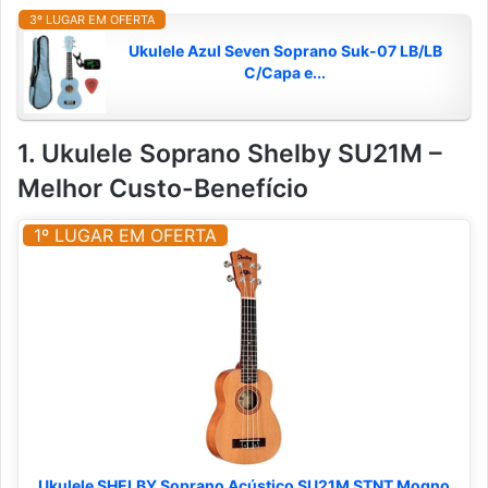
3º LUGAR EM OFERTA
Ukulele Azul Seven Soprano Suk-07 LB/LB
C/Capa e...
1. Ukulele Soprano Shelby SU21M –
Melhor Custo-Benefício
1º LUGAR EM OFERTA
Ukulele SHELBY Soprano Acústico SU21M STNT Mogno