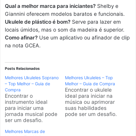
Qual a melhor marca para iniciantes?
Shelby e
Giannini oferecem modelos baratos e funcionais.
Ukulele de plástico é bom?
Serve para lazer em
locais úmidos, mas o som da madeira é superior.
Como afinar?
Use um aplicativo ou afinador de clip
na nota GCEA.
Posts Relacionados
Melhores Ukuleles Soprano
Melhores Ukuleles – Top
– Top Melhor – Guia de
Melhor – Guia de Compra
Encontrar o ukulele
Compra
Encontrar o
ideal para iniciar na
instrumento ideal
música ou aprimorar
para iniciar uma
suas habilidades
jornada musical pode
pode ser um desafio.
ser um desafio.
Nossa equipe
Nossa equipe
analisou os modelos
Melhores Marcas de
analisou os principais
mais populares do