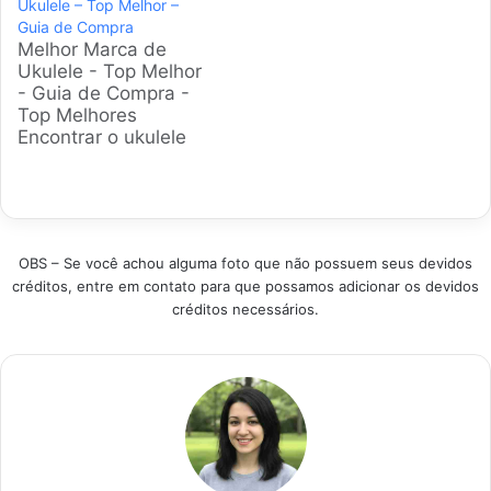
Ukulele – Top Melhor –
modelos de ukuleles
mercado brasileiro,
Guia de Compra
soprano disponíveis
considerando
Melhor Marca de
no Brasil, focando em
materiais, sonoridade
Ukulele - Top Melhor
qualidade sonora,
e custo-benefício
- Guia de Compra -
construção e custo-
para facilitar sua
Top Melhores
benefício para guiar
escolha. Este guia
Encontrar o ukulele
sua escolha de forma
apresenta opções
ideal pode
clara. Produtos em
para todos os níveis.
transformar a
Destaque Como
Produtos em
experiência musical.
escolher o melhor
Destaque Como
Nossa equipe
Ukulele Soprano?
escolher o melhor…
analisou os modelos
Para selecionar…
OBS – Se você achou alguma foto que não possuem seus devidos
mais populares no
créditos, entre em contato para que possamos adicionar os devidos
Brasil, considerando
créditos necessários.
desde a sonoridade
até o acabamento.
Este guia detalhado
apresenta as
melhores opções para
iniciantes e músicos…