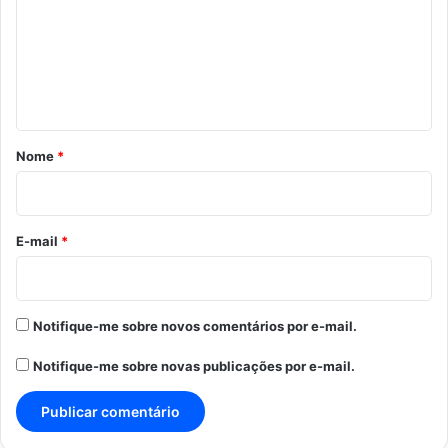
m
e
n
t
á
r
Nome
*
i
o
*
E-mail
*
Notifique-me sobre novos comentários por e-mail.
Notifique-me sobre novas publicações por e-mail.