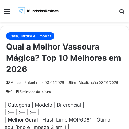
Menu
Pr
Casa, Jardim e Limpeza
Qual a Melhor Vassoura
Mágica? Top 10 Melhores em
2026
Marcela Rafaela
03/01/2026
Última Atualização 03/01/2026
0
5 minutos de leitura
| Categoria | Modelo | Diferencial |
| :— | :— | :— |
|
Melhor Geral
| Flash Limp MOP6061 | Ótimo
equilíbrio e limpeza 3 em 1 |