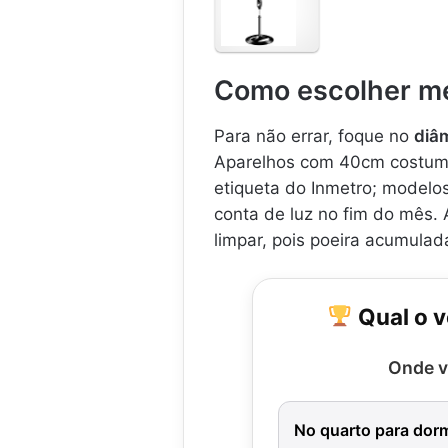
O
N
D
I
Como escolher me
A
L
V
Para não errar, foque no
diâ
e
Aparelhos com 40cm costuma
n
etiqueta do Inmetro; modelo
t
i
conta de luz no fim do mês.
l
limpar, pois poeira acumulad
a
d
o
r
Qual o v
d
e
Onde v
C
o
l
No quarto para dorm
u