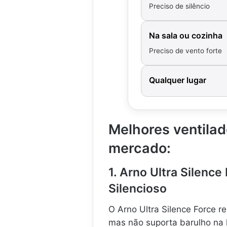
n
Preciso de silêncio
a
4
0
Na sala ou cozinha
c
Preciso de vento forte
m
T
u
Qualquer lugar
r
b
o
,
.
Melhores ventilad
.
.
mercado:
1. Arno Ultra Silenc
Silencioso
O Arno Ultra Silence Force r
mas não suporta barulho na h