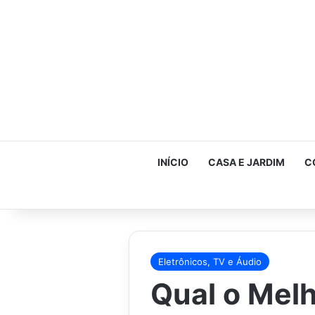
INÍCIO
CASA E JARDIM
C
Eletrônicos, TV e Áudio
Qual o Melh