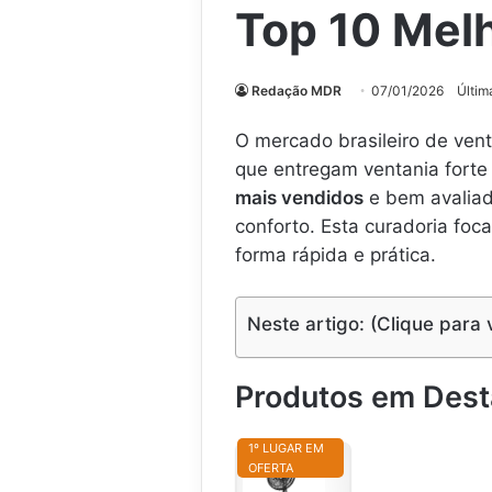
Top 10 Mel
Redação MDR
07/01/2026
Últim
O mercado brasileiro de ven
que entregam ventania forte
mais vendidos
e bem avaliad
conforto. Esta curadoria fo
forma rápida e prática.
Neste artigo: (Clique para 
Produtos em Des
1º LUGAR EM
OFERTA
M