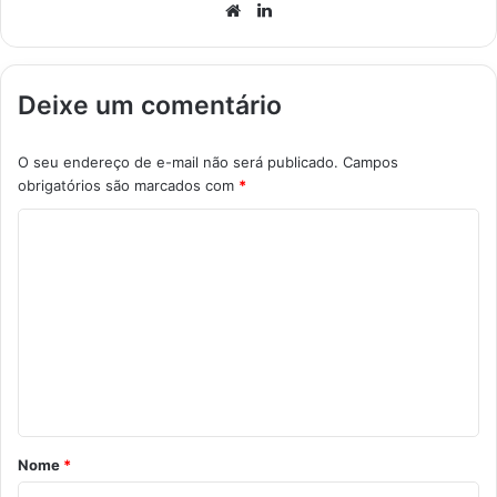
Website
Linkedin
Deixe um comentário
O seu endereço de e-mail não será publicado.
Campos
obrigatórios são marcados com
*
C
o
m
e
n
t
á
r
Nome
*
i