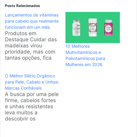
Posts Relacionados
Lançamentos de vitaminas
para cabelo que realmente
funcionam em um mês
Produtos em
Destaque Cuidar das
madeixas virou
10 Melhores
prioridade, mas com
Multivitamínicos e
tantas opções, fica
Polivitamínicos para
difícil saber o que
Mulheres em 2026
presta. Selecionamos
O Melhor Silício Orgânico
os suplementos
para Pele, Cabelo e Unhas:
capilares mais
Marcas Confiáveis
vendidos que
A busca por uma pele
prometem resultados
firme, cabelos fortes
rápidos. Analisamos
e unhas resistentes
rótulos e milhares de
leva muitos a
depoimentos para
descobrir os
separar o marketing
benefícios do silício
do que realmente
orgânico. Este guia
fortalece o fio e reduz