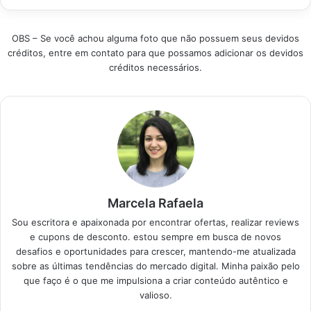
apresenta uma
a queda em pouco…
análise detalhada
das melhores opções
OBS – Se você achou alguma foto que não possuem seus devidos
disponíveis, ajudando
créditos, entre em contato para que possamos adicionar os devidos
a escolher o
créditos necessários.
suplemento ideal
para sua rotina de
beleza e saúde.
Produto Destaque
Link Puravida Bio-Sil
Melhor Geral…
Marcela Rafaela
Sou escritora e apaixonada por encontrar ofertas, realizar reviews
e cupons de desconto. estou sempre em busca de novos
desafios e oportunidades para crescer, mantendo-me atualizada
sobre as últimas tendências do mercado digital. Minha paixão pelo
que faço é o que me impulsiona a criar conteúdo autêntico e
valioso.