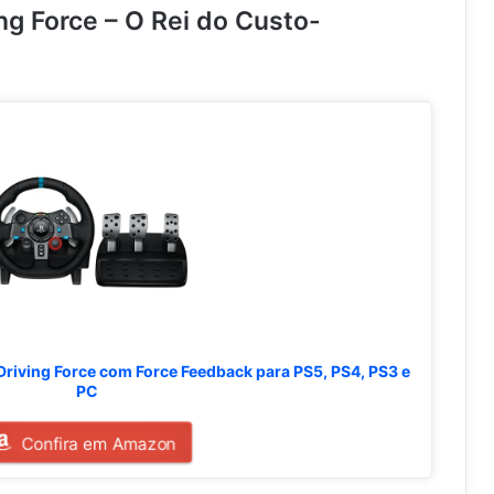
ing Force – O Rei do Custo-
.
.
.
Driving Force com Force Feedback para PS5, PS4, PS3 e
PC
Confira em Amazon