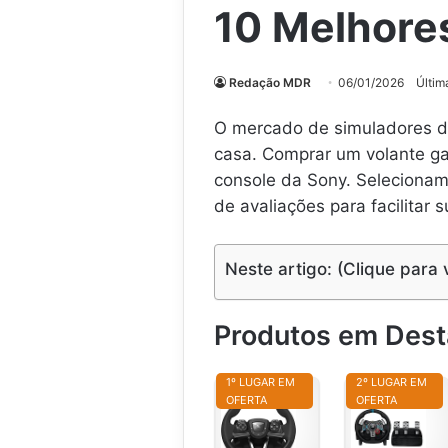
10 Melhore
Redação MDR
06/01/2026
Últim
O mercado de simuladores de 
casa. Comprar um volante gar
console da Sony. Seleciona
de avaliações para facilitar
Neste artigo: (Clique para 
Produtos em Des
1º LUGAR EM
2º LUGAR EM
OFERTA
OFERTA
V
V
o
o