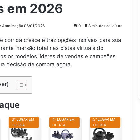
s em 2026
a Atualização 06/01/2026
0
8 minutos de leitura
corrida cresce e traz opções incríveis para sua
ante imersão total nas pistas virtuais do
mos os modelos líderes de vendas e campeões
 sua decisão de compra agora.
ver)
taque
3º LUGAR EM
4º LUGAR EM
5º LUGAR EM
OFERTA
OFERTA
OFERTA
V
V
V
o
o
O