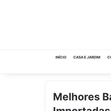
INÍCIO
CASA E JARDIM
C
Melhores B
Importadas 