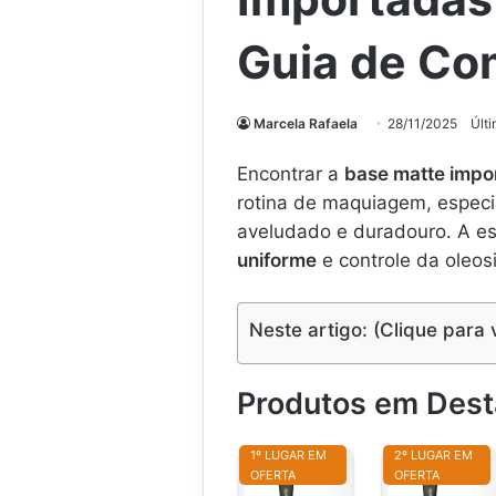
Guia de Co
Marcela Rafaela
28/11/2025
Últ
Encontrar a
base matte impo
rotina de maquiagem, espe
aveludado e duradouro. A e
uniforme
e controle da oleos
Neste artigo: (Clique para 
Produtos em Des
1º LUGAR EM
2º LUGAR EM
OFERTA
OFERTA
N
N