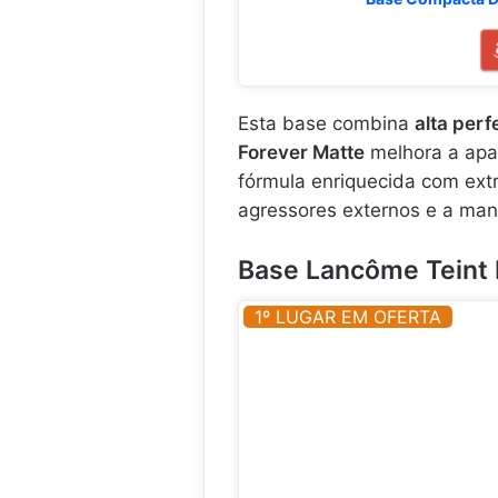
Esta base combina
alta perf
Forever Matte
melhora a apar
fórmula enriquecida com extra
agressores externos e a mant
Base Lancôme Teint 
1º LUGAR EM OFERTA