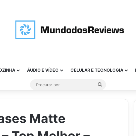
OZINHA
ÁUDIO E VÍDEO
CELULAR E TECNOLOGIA
Procurar
por
ases Matte
– Top Melhor –