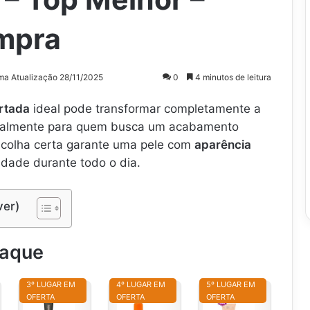
mpra
ima Atualização 28/11/2025
0
4 minutos de leitura
rtada
ideal pode transformar completamente a
cialmente para quem busca um acabamento
scolha certa garante uma pele com
aparência
idade durante todo o dia.
ver)
taque
3º LUGAR EM
4º LUGAR EM
5º LUGAR EM
OFERTA
OFERTA
OFERTA
N
M
L