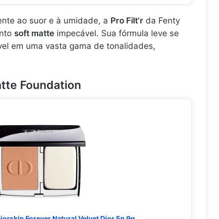
tente ao suor e à umidade, a
Pro Filt’r
da Fenty
ento
soft matte
impecável. Sua fórmula leve se
ível em uma vasta gama de tonalidades,
atte Foundation
orskin Forever Natural Velvet Dior 5n 9g