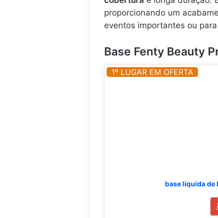
.
.
proporcionando um acabam
.
eventos importantes ou para 
Base Fenty Beauty Pr
1º LUGAR EM OFERTA
base líquida de 