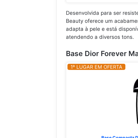
Desenvolvida para ser resis
Beauty oferece um acabam
adapta à pele e está dispon
atendendo a diversos tons.
Base Dior Forever M
1º LUGAR EM OFERTA
Base Compacta Di