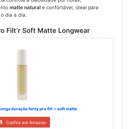
ento
matte natural
e confortável, ideal para
o dia a dia.
o Filt’r Soft Matte Longwear
longa duração fenty pro filt´r soft matte
Confira em Amazon