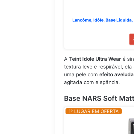
Lancôme, Idôle, Base Líquida, 
A
Teint Idole Ultra Wear
é si
textura leve e respirável, el
uma pele com
efeito avelud
agitada com elegância.
Base NARS Soft Mat
1º LUGAR EM OFERTA