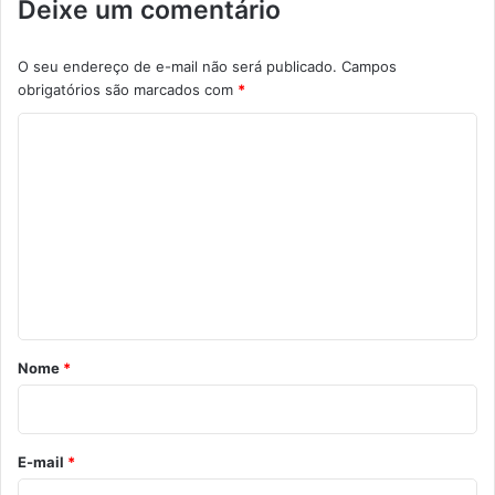
Deixe um comentário
O seu endereço de e-mail não será publicado.
Campos
obrigatórios são marcados com
*
C
o
m
e
n
t
á
r
Nome
*
i
o
*
E-mail
*