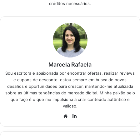
créditos necessários.
você a encontrar a
peça ideal que
combina qualidade,
caimento perfeito e
versatilidade para
diversas ocasiões.
Produtos em
Destaque Como
escolher o melhor…
Marcela Rafaela
Sou escritora e apaixonada por encontrar ofertas, realizar reviews
e cupons de desconto. estou sempre em busca de novos
desafios e oportunidades para crescer, mantendo-me atualizada
sobre as últimas tendências do mercado digital. Minha paixão pelo
que faço é o que me impulsiona a criar conteúdo autêntico e
valioso.
Website
Linkedin