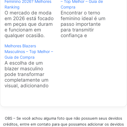
Feminino 2026? Melhores
– Top Melhor – Guia de
Ranking
Compra
O mercado de moda
Encontrar o terno
em 2026 está focado
feminino ideal é um
em peças que duram
passo importante
e funcionam em
para transmitir
qualquer ocasião.
confiança e
Encontrar o blazer
profissionalismo. Esta
Melhores Blazers
feminino ideal resolve
peça versátil transita
Masculinos – Top Melhor –
aquele drama de
do escritório a
Guia de Compra
"não tenho o que
eventos sociais com
A escolha de um
vestir" para uma
elegância. Nossa
blazer masculino
reunião ou um jantar.
análise detalhada
pode transformar
A gente analisou os
ajuda você a escolher
completamente um
modelos mais
o conjunto perfeito,
visual, adicionando
vendidos e bem
considerando tecido,
um toque de
avaliados para
corte e ocasião.
sofisticação e
facilitar sua…
Produtos em
elegância. Nossa
Destaque Como
análise detalhada
escolher o melhor
apresenta os
Terno Feminino -…
OBS – Se você achou alguma foto que não possuem seus devidos
modelos mais
créditos, entre em contato para que possamos adicionar os devidos
procurados, ajudando