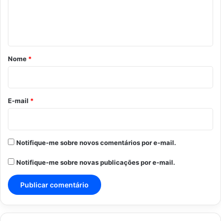
n
t
á
r
Nome
*
i
o
*
E-mail
*
Notifique-me sobre novos comentários por e-mail.
Notifique-me sobre novas publicações por e-mail.