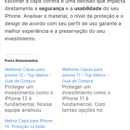
Escolher a capa correta é uma decisão que impacta
diretamente a
segurança
e a
usabilidade
do seu
iPhone. Analisar o material, o nível de proteção e o
design de acordo com seu perfil de uso garante a
melhor experiência e a preservação do seu
investimento.
Posts Relacionados
Melhores Capas para
Melhores Capas para
iphone 12 – Top Melhor –
Iphone 11 – Top Melhor –
Guia de Compra
Guia de Compra
Proteger um
Proteger um
investimento como o
investimento como o
iPhone 12 é
iPhone 11 é
fundamental. Nossa
fundamental. Com
equipe analisou
tantas opções no
dezenas de opções
mercado, encontrar a
Melhor Capa para iPhone
para encontrar as
capa ideal pode ser
15: Proteção vs Estilo
melhores capas
um desafio. Nossa