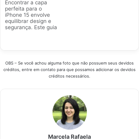
Encontrar a capa
disponíveis no
equipe analisou os
perfeita para o
mercado brasileiro.
modelos mais
iPhone 15 envolve
Este guia detalha
populares para ajudar
equilibrar design e
modelos que
você a fazer a
segurança. Este guia
oferecem segurança,
escolha certa, unindo
analisa os modelos
estilo e
proteção, estilo e
mais eficientes
funcionalidade,
funcionalidade.
disponíveis no Brasil,
ajudando você a
Produtos em
ajudando a proteger
fazer a escolha certa.
Destaque Como
seu investimento sem
Produtos em
escolher a melhor
OBS – Se você achou alguma foto que não possuem seus devidos
comprometer a
Destaque Como
capa…
créditos, entre em contato para que possamos adicionar os devidos
estética, garantindo
escolher a melhor
créditos necessários.
uma escolha
Capa para…
informada e
adequada às suas
necessidades.
Categoria Produto
Destaque
Melhor
Geral Capa Spigen
Ultra…
Marcela Rafaela