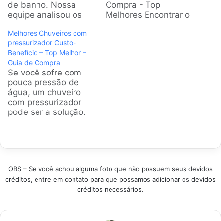
de banho. Nossa
Compra - Top
equipe analisou os
Melhores Encontrar o
modelos mais
chuveiro eletrônico
Melhores Chuveiros com
populares do
ideal transforma o
pressurizador Custo-
mercado brasileiro
banho em uma
Benefício – Top Melhor –
para ajudar na sua
experiência de
Guia de Compra
decisão. Este guia
relaxamento. Com
Se você sofre com
apresenta opções
tantas opções no
pouca pressão de
que combinam
mercado, a escolha
água, um chuveiro
eficiência energética,
pode ser complexa.
com pressurizador
conforto e
Este guia detalhado
pode ser a solução.
durabilidade para um
apresenta os
Nós analisamos os
banho relaxante.
modelos mais
melhores modelos
Produtos em
eficientes e
disponíveis no Brasil
Destaque Como
populares, ajudando
para garantir que seu
escolher o melhor
a tomar a…
banho seja sempre
chuveiro elétrico e…
OBS – Se você achou alguma foto que não possuem seus devidos
forte e relaxante,
créditos, entre em contato para que possamos adicionar os devidos
transformando sua
créditos necessários.
rotina com um jato
d'água perfeito.
Produtos em
Destaque Como